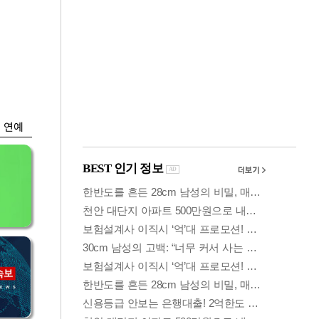
금융
나왔
두나무, 경찰청 '압수
찾
가상자산' 관리한다
연예