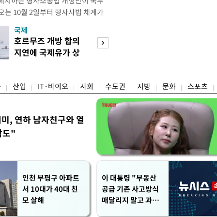
 폐지하는 형사소송법 개정안이 국무
오는 10월 2일부터 형사사법 체계가
 모든 수사권이 사라지고 경찰이 인지
국제
경제
건까지 수사 전반을 전담하게 된다. 8
호르무즈 개방 합의
호가 낮춘 매물 
사의 보완수사를 폐지하고 수사 주체
지연에 국제유가 상
다…종부세 출구 
원화하는 내용의 형사소송법 일부개
승마감
는 강남
융
산업
IT·바이오
사회
수도권
지방
문화
스포츠
세미, 연하 남자친구와 열
각도"
인천 부평구 아파트
이 대통령 "부동산
서 10대가 40대 친
공급 기존 사고방식
모 살해
매달리지 말고 과감
히 실천"