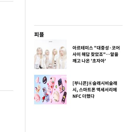
피플
아르테미스 "대중성·코어
사이 해답 찾았죠"…알을
깨고 나온 '초자아'
[부니콘]⑥슬래시비슬래
시, 스마트폰 액세서리에
NFC 더했다