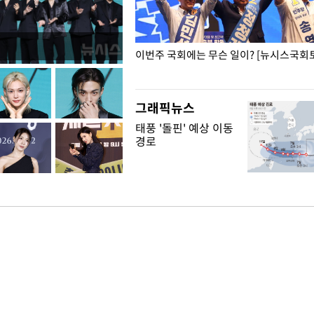
폭력 피해자에 위로·사과…"국가
이번주 국회에는 무슨 일이? [뉴시스국회토
"
그래픽뉴스
태풍 '돌핀' 예상 이동
경로