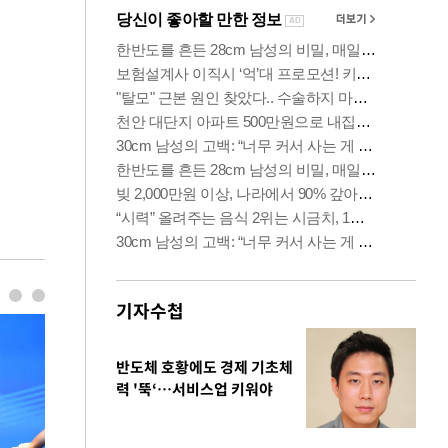
기자수첩
반도체 호황에도 경제 기초체
력 '뚝‘…서비스업 키워야