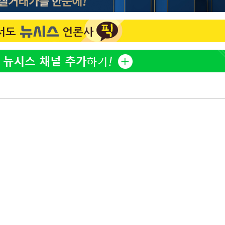
백혈병 재발 최성원 "치료
1
날 죽이는 것 같았다" 눈물
'서준맘' 박세미, 연하 남
2
생각도"
[단독]인천 부평구 아파트서
3
모 살해
[속보]이 대통령 "부동산
4
매달리지 말고 과감히 실천
이 대통령, 6시간 부동산 
5
의…"기존 사고 방식에 매
히 실천"(종합)
이 대통령, 'ISA·주가누
6
질타하며 재검토 지시
英유명 여배우, 큰 교통사
7
살았다