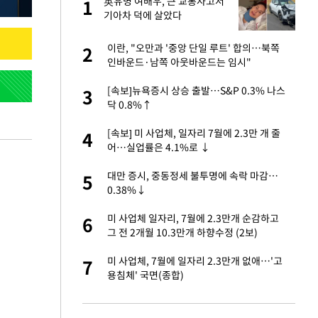
가
英유명 여배우, 큰 교통사고서
1
1
기아차 덕에 살았다
자친구와 열애 "결혼
이란, "오만과 '중앙 단일 루트' 합의…북쪽
2
2
인바운드·남쪽 아웃바운드는 임시"
 10대가 40대 친
[속보]뉴욕증시 상승 출발…S&P 0.3% 나스
3
3
닥 0.8%↑
 공급 기존 사고방식
[속보] 미 사업체, 일자리 7월에 2.3만 개 줄
4
4
"
어…실업률은 4.1%로 ↓
회의서 공급 논
대만 증시, 중동정세 불투명에 속락 마감…
5
5
달리지 말고 과감
0.38%↓
르기 방지법' 개편안
미 사업체 일자리, 7월에 2.3만개 순감하고
6
6
그 전 2개월 10.3만개 하향수정 (2보)
고서 기아차 덕에
미 사업체, 7월에 일자리 2.3만개 없애…'고
7
7
용침체' 국면(종합)