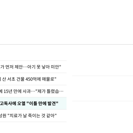
내가 먼저 제안…아기 못 낳아 미안"
에 산 서초 건물 450억에 매물로"
표창원, 남규리에 15년 만에 사과…"제가 틀렸습니다"
 고독사에 오열 "이틀 만에 발견"
원 "치료가 날 죽이는 것 같아"