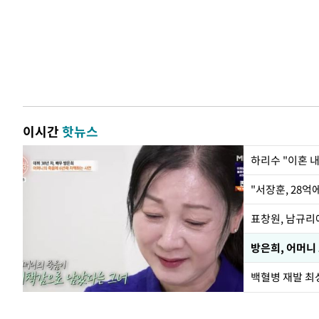
이시간
핫뉴스
하리수 "이혼 
"서장훈, 28억
방은희, 어머니
백혈병 재발 최성