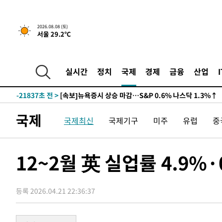
2026.08.08 (토)
서울 29.2℃
-21837초 전 >
[속보]뉴욕증시 상승 마감…S&P 0.6% 나스닥 1.3%↑
-28711초 전 >
'최고 37도' 폭염 지속…강원동해안 최대 150㎜ 비
실시간
정치
국제
경제
금융
산업
-21837초 전 >
[속보]뉴욕증시 상승 마감…S&P 0.6% 나스닥 1.3%↑
-28711초 전 >
'최고 37도' 폭염 지속…강원동해안 최대 150㎜ 비
-21837초 전 >
[속보]뉴욕증시 상승 마감…S&P 0.6% 나스닥 1.3%↑
국제
국제최신
국제기구
미주
유럽
중
12~2월 英 실업률 4.9%
등록 2026.04.21 22:36:37