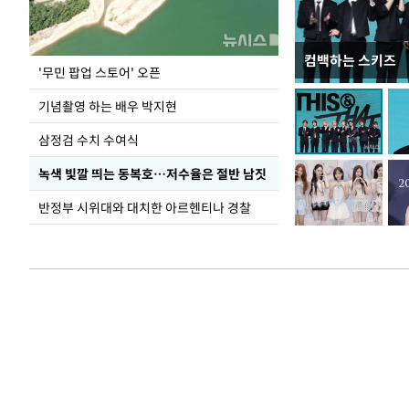
컴백하는 스키즈
이 대통령, 국가
'무민 팝업 스토어' 오픈
가 책임지고 치유
기념촬영 하는 배우 박지현
삼정검 수치 수여식
녹색 빛깔 띄는 동복호…저수율은 절반 남짓
반정부 시위대와 대치한 아르헨티나 경찰