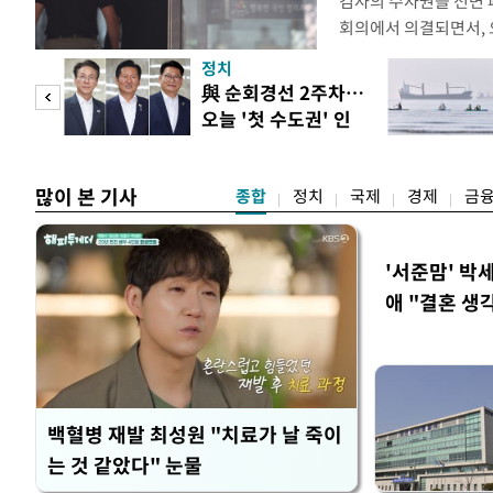
검사의 수사권을 전면
회의에서 의결되면서, 
전면 개편된다. 검사의
정치
사건부터 고소·고발 사
 두
與 순회경선 2주차…
일 법조계에 따르면 검
오늘 '첫 수도권' 인
를 사법경찰관으로 일
 정도
천 주목
정법률 공
많이 본 기사
종합
정치
국제
경제
금
'서준맘' 박
애 "결혼 생
백혈병 재발 최성원 "치료가 날 죽이
는 것 같았다" 눈물