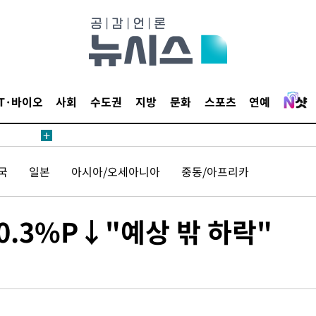
IT·바이오
사회
수도권
지방
문화
스포츠
연예
국
일본
아시아/오세아니아
중동/아프리카
·0.3%P↓"예상 밖 하락"