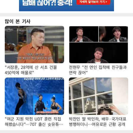
많이 본 기사
"서장훈, 28억에 산 서초 건물
전현무 "전 연인 집착에 친구들과
450억에 매물로"
연락 끊어"
"여군 지원 막힌 UDT 훈련 직접
박찬민 딸 박민하, 배우·국가대표
해봤습니다"…707 출신 女유튜버
병행하더니…여유로운 근황 공개
'완벽 소화'