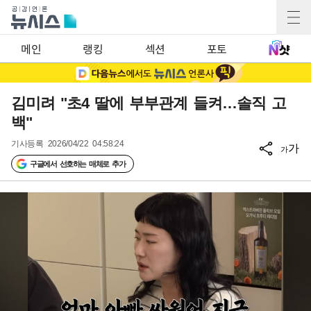
메인
랭킹
섹션
포토
김미려 "초4 딸에 부부관계 들켜…솔직 고
백"
기사등록
2026/04/22 04:58:24
가
가
구글에서 선호하는 매체로 추가