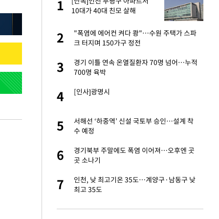
서
[단독]인천 부평구 아파트서
1
1
10대가 40대 친모 살해
자친구와 열애 "결혼
"폭염에 에어컨 켜다 쾅"…수원 주택가 스파
2
2
크 터지며 150가구 정전
 공급 기존 사고방식
경기 이틀 연속 온열질환자 70명 넘어…누적
3
3
"
700명 육박
가 날 죽이는 것 같
[인사]광명시
4
4
회의서 공급 논
서해선 ‘하중역’ 신설 국토부 승인…설계 착
5
5
달리지 말고 과감
수 예정
혼조 개장 후 자원주
경기북부 주말에도 폭염 이어져…오후엔 곳
6
6
.39%↑
곳 소나기
르기 방지법' 개편안
인천, 낮 최고기온 35도…계양구·남동구 낮
7
7
최고 35도