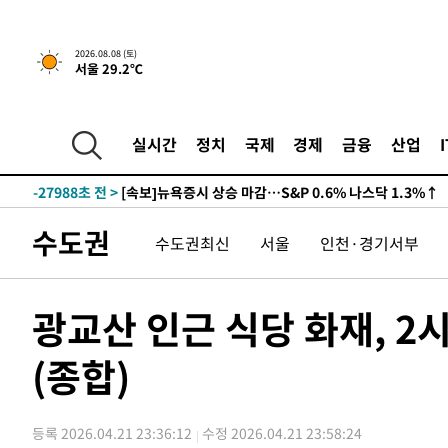
2026.08.08 (토)
서울 29.2℃
실시간
정치
국제
경제
금융
산업
-27988초 전 >
[속보]뉴욕증시 상승 마감…S&P 0.6% 나스닥 1.3%↑
수도권
수도권최신
서울
인천·경기서부
광교산 인근 식당 화재, 
(종합)
등록 2026.04.21 23:36:12
수정 2026.04.21 23:58:24