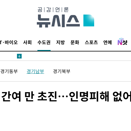
IT·바이오
사회
수도권
지방
문화
스포츠
연예
경기동부
경기남부
경기북부
2시간여 만 초진…인명피해 없