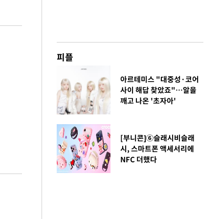
피플
아르테미스 "대중성·코어
사이 해답 찾았죠"…알을
깨고 나온 '초자아'
[부니콘]⑥슬래시비슬래
시, 스마트폰 액세서리에
NFC 더했다