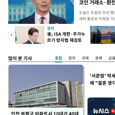
코인 거래소·환전
도널드 트럼프 미국 행정
세탁 통로로 지목된 가
무더기 제재했다. 미 
정치
이란혁명수비대(IRGC
 두
李, ISA 개편·주가누
래소와, 이란의 해외 석
르기 방지법 재검토
트워크를 각각 제재한다
 정도
지시
많이 본 기사
종합
정치
국제
경제
금
'서준맘' 박
애 "결혼 생
인천 부평구 아파트서 10대가 40대