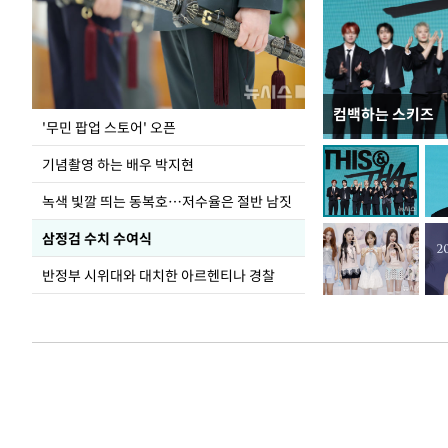
컴백하는 스키즈
지석천 뒤덮은 
'무민 팝업 스토어' 오픈
기념촬영 하는 배우 박지현
녹색 빛깔 띄는 동복호…저수율은 절반 남짓
삼정검 수치 수여식
반정부 시위대와 대치한 아르헨티나 경찰