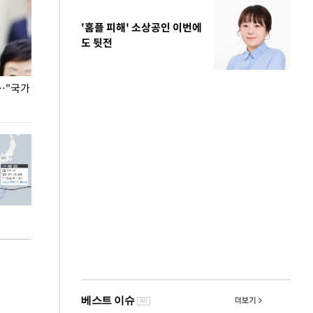
'홈플 피해' 소상공인 이번에
도 뒷전
…"국가
홈플러스, 67개 점포 가오픈… 13일 정식 개장
오세훈 서울시장,
환경 점검