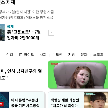
소 제재
부가 7일(현지 시간) 이란 정권 자금
상자산(암호화폐) 거래소와 환전소를
재무부 해외자산통제국(OFAC)은 이날
국제
경제
) 자금 조달에 이용된 디지털 자산 거
美 '고용쇼크'…7월
수도권 고용 급랭
유 판매 대금 회수에 동원된 환전 네
일자리 2만3000개
전국 취업자 10명
고 밝혔다. 동유럽 조지아
감소
1명뿐
융
산업
IT·바이오
사회
수도권
지방
문화
스포츠
세미, 연하 남자친구와 열
각도"
이 대통령 "부동산
백혈병 재발 최성원
공급 기존 사고방식
"치료가 날 죽이는