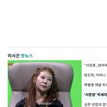
이시간
핫뉴스
"서장훈, 28억
방은희, 어머니 
백혈병 재발 최성
'서준맘' 박세미