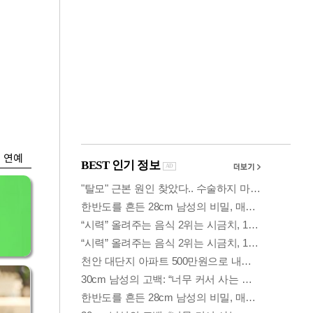
금융
…
두나무, 경찰청 '압수
 중
가상자산' 관리한다
연예