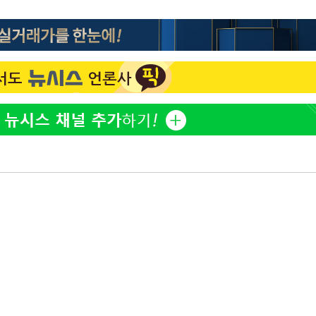
[단독]인천 부평구 아파트
1
10대가 40대 친모 살해
'서준맘' 박세미, 연하 남
2
생각도"
[속보]이 대통령 "부동산
3
매달리지 말고 과감히 실천
백혈병 재발 최성원 "치료
4
았다" 눈물
이 대통령, 6시간 부동산 
5
의…"기존 사고 방식에 매
히 실천"(종합)
[올댓차이나] 홍콩 증시, 
6
매수로 상승 마감…H주 0
이 대통령, 'ISA·주가누
7
질타하며 재검토 지시