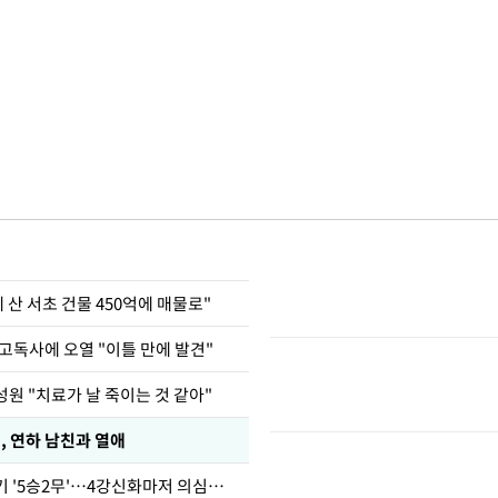
에 산 서초 건물 450억에 매물로"
고독사에 오열 "이틀 만에 발견"
원 "치료가 날 죽이는 것 같아"
, 연하 남친과 열애
심판 성접대 경기 '5승2무'…4강신화마저 의심받아