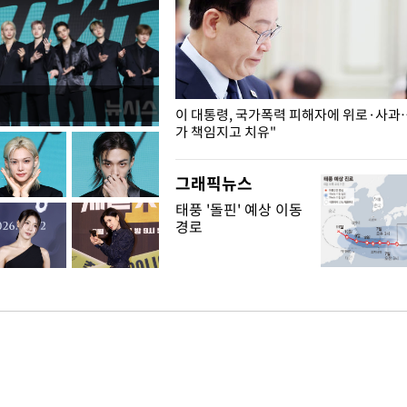
개구리밥
이 대통령, 국가폭력 피해자에 위로·사과
가 책임지고 치유"
그래픽뉴스
태풍 '돌핀' 예상 이동
경로