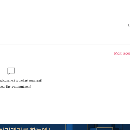
축
마감 다우
감
 포착
라하라 격파
꺾인다"
 위협"
 수용할까
해 불가피"