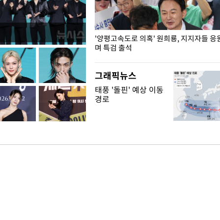
"수사·기소 분리 관련 대비책 최
'양평고속도로 의혹' 원희룡, 지지자들 응
"
며 특검 출석
그래픽뉴스
태풍 '돌핀' 예상 이동
경로