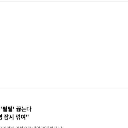
 '펄펄' 끓는다
염 잠시 꺾여"