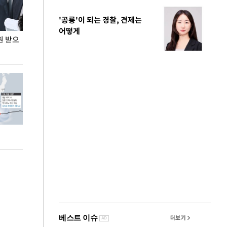
'공룡'이 되는 경찰, 견제는
어떻게
원 받으
정동영, 조현 '이상주의' 발언에 "이상이 있어야
장동혁 "李 대
현실 바꿔"
하다"