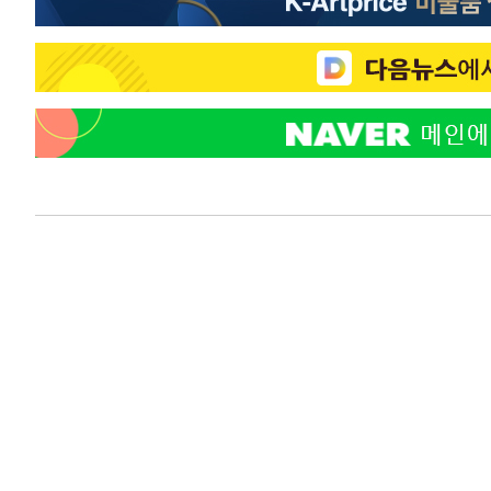
-12672초 전 >
[속보]경찰, '홍명보 선임 논란' 대한축구협회·축구회관 
색
-12059초 전 >
[속보]산업장관 "美무역법 제301조 과잉생산 결과 발표 8
상
-11852초 전 >
[속보]코스피 매도사이드카 발동…4%대 급락
-11124초 전 >
[속보]전남광주 초대 시민추천 부시장에 백승주·윤난실
-8685초 전 >
서울 열대야 15일째 지속…비공식 '초열대야' 30도 넘어
-7252초 전 >
[속보]코스닥, 2.15포인트(0.27%) 내린 797.44 출발
-7235초 전 >
[속보]코스피, 119.51포인트(1.81%) 내린 6478.75 개장
-3682초 전 >
6월 경상수지 497.3억 달러…두 달 연속 사상 최대
-3633초 전 >
서울 낮 39도 '폭염중대경보'…40도 관측 가능성도
-995초 전 >
미 워싱턴주 스포캔 시의 통제불능 3개 산불, 방화선 일부 구
1시간 전 >
[속보] 호르무즈 해협 이란-오만 협상 기대속 뉴욕증시 혼조 
0.49%↑