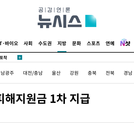
마감 다우
감
IT·바이오
사회
수도권
지방
문화
스포츠
연예
 포착
라하라 격파
전남광주
대전/충남
울산
강원
충북
전북
경남
꺾인다"
 위협"
 수용할까
피해지원금 1차 지급
해 불가피"
등 압수수
월 중 예