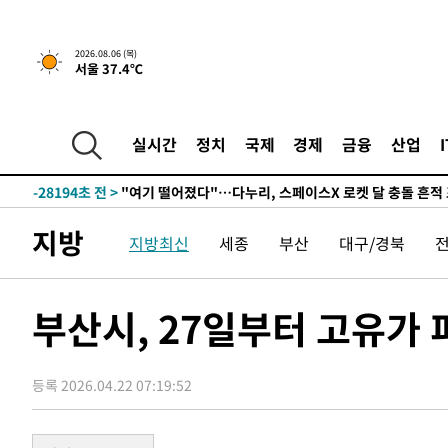
2026.08.06 (목)
서울 37.4℃
1시간 전 >
[속보] 호르무즈 해협 이란-오만 협상 기대속 뉴욕증시 혼조 
0.49%↑
-30800초 전 >
[속보]코스닥, 800p 회복…0.26% 오른 801.67 마감
-30730초 전 >
[속보]코스피, 301.88포인트(4.58%) 내린 6296.38 마
실시간
정치
국제
경제
금융
산업
-30595초 전 >
[속보]원·달러 환율, 0.7원 내린 1423.8원 마감
-28194초 전 >
"여기 떨어졌다"…다누리, 스페이스X 로켓 달 충돌 흔적
-25239초 전 >
손흥민, 5경기 연속골 실패…LAFC는 승부차기 끝 과달
지방
지방최신
세종
부산
대구/경북
-17840초 전 >
내일까지 39도 '펄펄'…기상청 "태풍 지나며 폭염 잠시 
-17477초 전 >
트럼프, 한국계 진보 주지사 후보 맹공…"공산주의가 최대
-17455초 전 >
"美간섭에 합의 지연"…트럼프, '이란 호르무즈 통제권'
부산시, 27일부터 고유가 
-13975초 전 >
[속보]산업장관 "李정부, 원전 반대 안해…안정 전력 위
-12672초 전 >
[속보]경찰, '홍명보 선임 논란' 대한축구협회·축구회관 
색
등록 2026.04.22 07:19:52
-12059초 전 >
[속보]산업장관 "美무역법 제301조 과잉생산 결과 발표 8
상
-11852초 전 >
[속보]코스피 매도사이드카 발동…4%대 급락
-11124초 전 >
[속보]전남광주 초대 시민추천 부시장에 백승주·윤난실