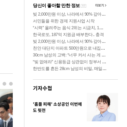
기자수첩
'홈플 피해' 소상공인 이번에
도 뒷전