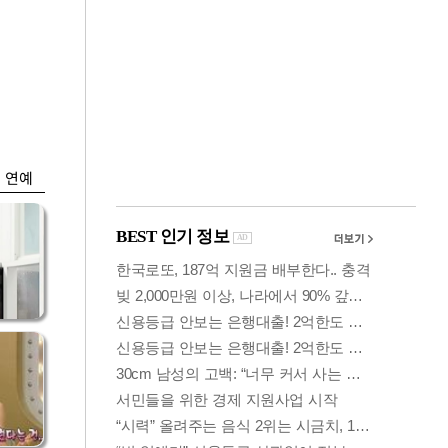
금융
…서
"샌디스크 실적 실
줄어
망"…SK하닉, 또
10% 털썩
연예