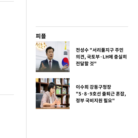
피플
전성수 "서리풀지구 주민
의견, 국토부·LH에 충실히
전달할 것"
이수희 강동구청장
"5·8·9호선 출퇴근 혼잡,
정부 국비지원 필요"