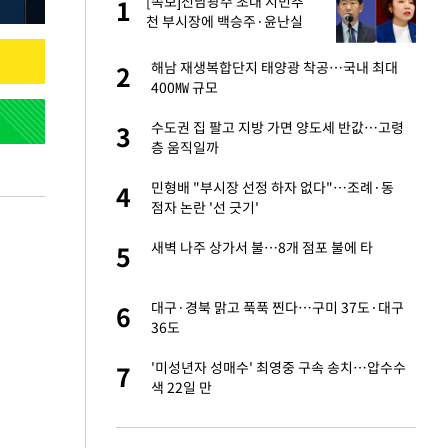
재
[속보]전남광주 초대 시민추
1
1
천 부시장에 백승주·윤난실
서글서글한 인상이
해남 재생복합단지 태양광 착공…국내 최대
2
2
400㎿ 규모
입힌다…AI 로봇 연
수도권 집 팔고 지방 가면 양도세 반값…고령
3
3
층 움직일까
이 안 된다"
민형배 "부시장 선정 하자 없다"…조례·동
4
4
점자 논란 '선 긋기'
"짝짝이 눈 탈출"
새벽 나주 상가서 불…8개 점포 불에 타
5
5
 원전 반대 안해…안
대구·경북 맑고 푹푹 찐다…구미 37도·대구
6
6
36도
, 들이받은 승합차
'미성년자 성매수' 최영중 구속 송치…압수수
7
7
색 22일 만