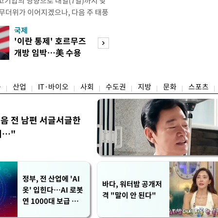
고기압의 영향으로 내일(7일)까지 낮
 무더위가 이어지겠으나, 다음 주 태풍
계가 재편되는 과정에서 폭염이 일시적
국제
경제
상청은 내다봤다. 기상청은 6일 오전
'이란 통제' 호르무즈
실거주해야 절세
같이 밝혔다. 이광연 기상청 예보분석
개방 임박…美 수용
울 전월세 매물 
결된 고기압이 한반도에 자리잡고 있
할까
들듯
융
산업
IT·바이오
사회
수도권
지방
문화
스포츠
음 전 남편 서글서글한
…"
정부, 전 산업에 'AI
바다, 워터밤 공개저
옷' 입힌다…AI 로봇
격 "말이 안 된다"
연 1000대 보급 추
진