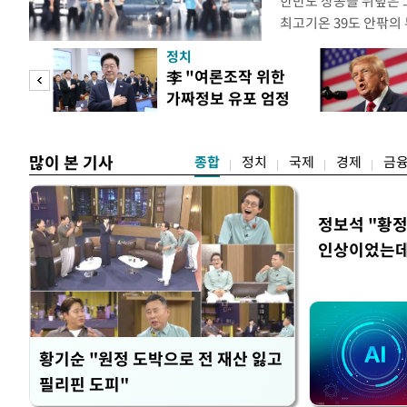
한반도 상공을 뒤덮은 
최고기온 39도 안팎의
'돌핀'이 지나며 기압
정치
으로 주춤할 것으로 기
기어
李 "여론조작 위한
정례 브리핑을 열고 이
로맨스
가짜정보 유포 엄정
관은 "상층까지 잘 연
대응"
많이 본 기사
종합
정치
국제
경제
금
정보석 "황정
인상이었는데
황기순 "원정 도박으로 전 재산 잃고
필리핀 도피"