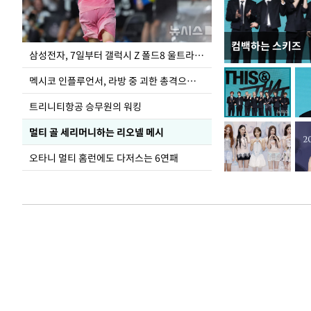
컴백하는 스키즈
이재명 대통령, 
삼성전자, 7일부터 갤럭시 Z 폴드8 울트라·폴드8·플립8 출시
선 다해 강구해야
멕시코 인플루언서, 라방 중 괴한 총격으로 사망
트리니티항공 승무원의 워킹
멀티 골 세리머니하는 리오넬 메시
오타니 멀티 홈런에도 다저스는 6연패