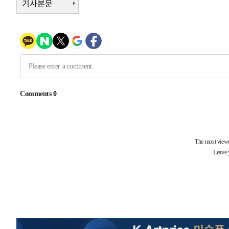
기사본문
-8685초 전 >
서울 열대야 15일째 지속…비공식 '초열대야' 30도 넘어
-7252초 전 >
[속보]코스닥, 2.15포인트(0.27%) 내린 797.44 출발
-7235초 전 >
[속보]코스피, 119.51포인트(1.81%) 내린 6478.75 개장
-3682초 전 >
6월 경상수지 497.3억 달러…두 달 연속 사상 최대
-3633초 전 >
서울 낮 39도 '폭염중대경보'…40도 관측 가능성도
-995초 전 >
미 워싱턴주 스포캔 시의 통제불능 3개 산불, 방화선 일부 구
1시간 전 >
[속보] 호르무즈 해협 이란-오만 협상 기대속 뉴욕증시 혼조 
0.49%↑
-30800초 전 >
[속보]코스닥, 800p 회복…0.26% 오른 801.67 마감
-30730초 전 >
[속보]코스피, 301.88포인트(4.58%) 내린 6296.38 마
-30595초 전 >
[속보]원·달러 환율, 0.7원 내린 1423.8원 마감
-28194초 전 >
"여기 떨어졌다"…다누리, 스페이스X 로켓 달 충돌 흔적
-25239초 전 >
손흥민, 5경기 연속골 실패…LAFC는 승부차기 끝 과달
-17840초 전 >
내일까지 39도 '펄펄'…기상청 "태풍 지나며 폭염 잠시 
-17477초 전 >
트럼프, 한국계 진보 주지사 후보 맹공…"공산주의가 최대
-17455초 전 >
"美간섭에 합의 지연"…트럼프, '이란 호르무즈 통제권'
-13975초 전 >
[속보]산업장관 "李정부, 원전 반대 안해…안정 전력 위