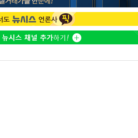
황기순 "원정 도박으로 전 
1
산 잃고 필리핀 도피"
등 압수수
월 중 예
정보석 "황정음 전 남편 
2
었는데…"
정부, 전 산업에 'AI 옷' 
3
1000대 보급 추진
바다, 워터밤 공개저격 "말
4
최준희, 또 성형수술 예고 
5
축
마감 다우
[속보]산업장관 "李정부,
6
정 전력 위해 불가피"
고속도로서 화물차 낙하물
7
동승자 사망