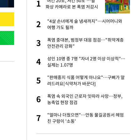
'여긴 20도, 저긴 50도'…열
1
1
라"
화상 카메라로 본 폭염 저감시
설 '온도차'
…"목디스크 심해
"4살 손녀에게 술 냄새까지"…시어머니와
2
2
여행 가도 될까
톨루카전 선발 출
폭염 중대본, 범정부 대응 점검…"취약계층
3
3
안전관리 강화"
'…열화상 카메라로 본
성인 10명 중 7명 "자녀 2명 이상 이상적"…
4
4
실제는 1.07명
마드리드 입단
"판매중지 식품 어떻게 아나요"…구삐가 알
5
5
려드려요[식약처가 바꾼다]
침묵…LAFC, 톨루
폭염 속 외국인 근로자 잇따라 사망…정부,
6
6
농축업 현장 점검
잔 정유시설서 화재
"얼마나 더웠으면"…안동 물길공원서 헤엄
7
7
친 구렁이 '소동'