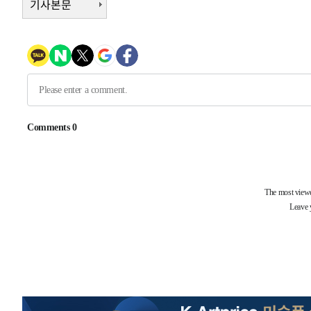
기사본문
-9637초 전 >
이강인, 오늘 서울서 AT마드리드 입단식…'전례 없는 특급
58분 전 >
'여긴 20도, 저긴 50도'…열화상 카메라로 본 폭염 저감시설 '
1시간 전 >
콜롬비아 신임 우파 대통령 취임 하루만에 차량폭탄 폭발 사건
2시간 전 >
튀르키예 외무장관, "메카 3국 방위협정은 이란이 목표 아냐 "
3시간 전 >
이군이 불법 군시설 건설한 레바논 남부에서 레바논군 3명 폭
4시간 전 >
[속보]美중부 사령관, 이스라엘 긴급방문 다중화된 전선 상황
-32109초 전 >
이강인 ATM 입단식에 '상암벌 들썩'…"세계적인 선수 
-31105초 전 >
태풍 돌핀, 중 저장성 타이저우시 해안에 상륙 (1보)
-28451초 전 >
AT마드리드 데뷔 앞둔 이강인, 맨시티전 선발 대신 '벤치 
-27081초 전 >
[속보]與 강원·TK 당원투표 합산 김민석 48.54%로 
44.40%
-26415초 전 >
與 강원·TK 당원투표 합산 김민석 46.01%로 승리…정
44.53%
-26255초 전 >
[속보]與전대 권리당원투표…강원·경북 김민석, 대구 정
-26062초 전 >
[속보]與 당대표 경선, 경북 권리당원 투표 김민석 47.3
45.71%
-25964초 전 >
[속보]與 당대표 경선, 대구 권리당원 투표 정청래 47.8
46.35%
-25761초 전 >
[속보]與 당대표 경선, 강원 권리당원 투표 김민석 승리…5
득표
-23679초 전 >
"일본축구협회, 대한축구협회 성 접대 의혹 심판 조사"