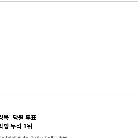
경북' 당원 투표
빙 누적 1위