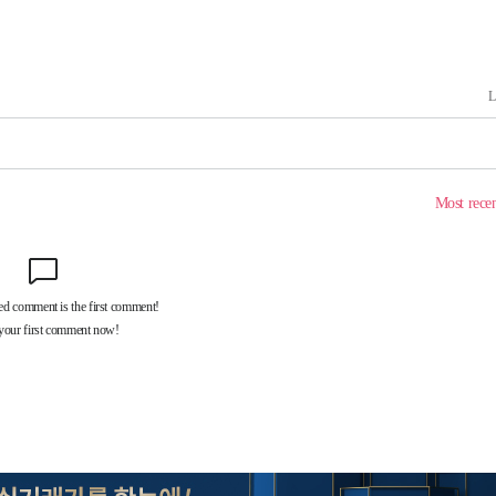
대우'
온도차'
 밝혀
발로 부상
 논의
되길"
시작'
승리…정청래
청래
청래 승리
7%·정청래
2%·김민석
0.30%