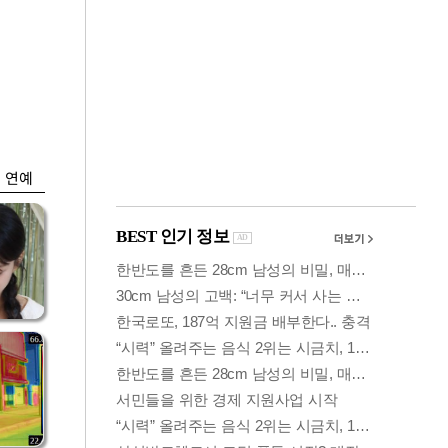
금융
박
변동성 커진 코스
연
피…거래대금 올해
최저
연예