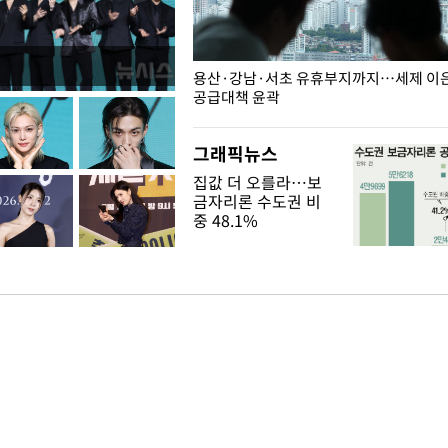
주째 하락, L당 1천800원대
용산·강남·서초 유휴부지까지…세제 이은 
공급대책 윤곽
그래픽뉴스
집값 더 오를라…보
금자리론 수도권 비
중 48.1%