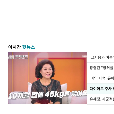
이시간
핫뉴스
'고지용과 이혼'
'마약 자숙' 유
유혜정, 자궁적