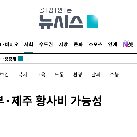
 논의
되길"
시작'
IT·바이오
사회
수도권
지방
문화
스포츠
연예
승리…정청래
청래
청래 승리
/보건
복지
교육
노동
환경
날씨
수능
7%·정청래
2%·김민석
0.30%
부·제주 황사비 가능성
 차에 첫
동'
리(종합)
개