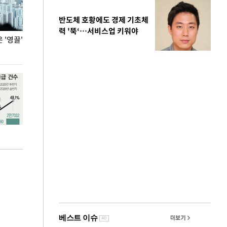
반도체 호황에도 경제 기초체
력 '뚝‘…서비스업 키워야
'영끌'
폭염 속 주말 풍경은?
극한 폭염에 바
도