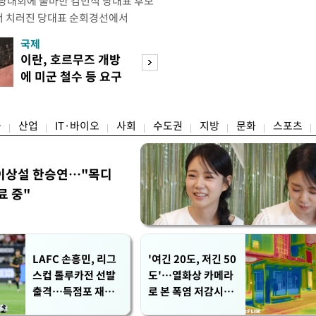
전당대회에 출마한 김민석 당대표 후보
서 치러진 당대표 순회경선에서
표)를 얻어 상대 경쟁주자인 정청래 후보
국제
경제
) 차로 제치고 1위를 차지했다. 전날 제주
이란, 호르무즈 개방
세제·토허제 엇
서도 김 후보가 앞섰다. 이에 따라 누
에 미군 철수 등 요구
자…실거주 유예 
에서도 김 후보(46.01%)가
장 검토
융
산업
IT·바이오
사회
수도권
지방
문화
스포츠
이상설 한승연…"목디
료 중"
LAFC 손흥민, 리그
'여긴 20도, 저긴 50
스컵 톨루카전 선발
도'…열화상 카메라
출격…득점포 재가
로 본 폭염 저감시설
동 도전
'온도차'