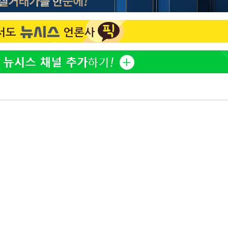
한정수 "황정민 선배만 피
1
해…떳떳하면 신분 공개하
 차에 첫
동'
손떨림 건강이상설 한승연
2
리(종합)
치료 중"
개
LAFC 손흥민, 리그스컵 
3
대우'
격…득점포 재가동 도전
온도차'
'여긴 20도, 저긴 50도
4
폭염 저감시설 '온도차'
 밝혀
이강인, 오늘 서울서 AT
발로 부상
5
식…'전례 없는 특급대우'
 논의
손흥민, 68분 뛰고 2경기 
6
카에 1-0 승리(종합)
사우디 남서부 아람코 자
7