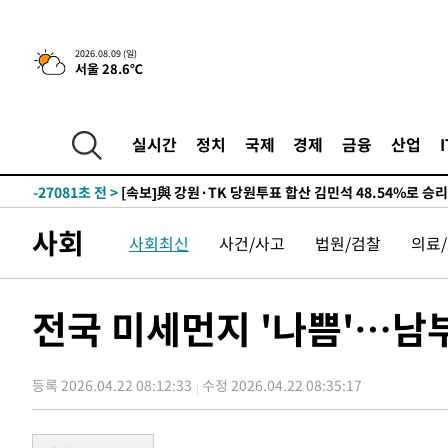
4시간 전 >
[속보]美중부 사령관, 이스라엘 긴급방문 다중화된 전선 상황
2026.08.09 (일)
서울 28.6℃
-32109초 전 >
이강인 ATM 입단식에 '상암벌 들썩'…"세계적인 선수 
-31105초 전 >
태풍 돌핀, 중 저장성 타이저우시 해안에 상륙 (1보)
-28451초 전 >
AT마드리드 데뷔 앞둔 이강인, 맨시티전 선발 대신 '벤치 
실시간
정치
국제
경제
금융
산업
-27081초 전 >
[속보]與 강원·TK 당원투표 합산 김민석 48.54%로 
44.40%
-26415초 전 >
與 강원·TK 당원투표 합산 김민석 46.01%로 승리…정
44.53%
-26255초 전 >
[속보]與전대 권리당원투표…강원·경북 김민석, 대구 정
사회
사회최신
사건/사고
법원/검찰
의료
-26062초 전 >
[속보]與 당대표 경선, 경북 권리당원 투표 김민석 47.3
45.71%
-25964초 전 >
[속보]與 당대표 경선, 대구 권리당원 투표 정청래 47.8
46.35%
-25761초 전 >
[속보]與 당대표 경선, 강원 권리당원 투표 김민석 승리…5
전국 미세먼지 '나쁨'…남
득표
-23679초 전 >
"일본축구협회, 대한축구협회 성 접대 의혹 심판 조사"
-16321초 전 >
[속보]장은수, KLPGA 제주삼다수 역전 우승…데뷔 10년
정상
등록 2026.04.22 08:12:33
수정 2026.04.22 08:35:17
-11686초 전 >
"얼마나 더웠으면"…안동 물길공원서 헤엄친 구렁이 '소
-11613초 전 >
손흥민, 68분 뛰고 2경기 침묵…LAFC, 톨루카에 1-0 승
-10885초 전 >
'2경기 연속 침묵' 손흥민, 톨루카전 68분만 뛰고 슈팅 0