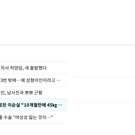
 의사 허양임, 새 출발했다
장영란 "쌍커풀 3번 밖에…왜 성형미인이라고 하냐"
아인, 남사친과 뽀뽀 근황
다이어트 주사 맞은 이순실 "10개월만에 45㎏ 감량"
출 수술 "여성성 잃는 것이…"