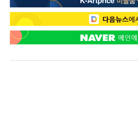
-16321초 전 >
[속보]장은수, KLPGA 제주삼다수 역전 우승…데뷔 10년
정상
-11686초 전 >
"얼마나 더웠으면"…안동 물길공원서 헤엄친 구렁이 '소
-11613초 전 >
손흥민, 68분 뛰고 2경기 침묵…LAFC, 톨루카에 1-0 승
-10885초 전 >
'2경기 연속 침묵' 손흥민, 톨루카전 68분만 뛰고 슈팅 0
-9637초 전 >
이강인, 오늘 서울서 AT마드리드 입단식…'전례 없는 특급
58분 전 >
'여긴 20도, 저긴 50도'…열화상 카메라로 본 폭염 저감시설 '
1시간 전 >
콜롬비아 신임 우파 대통령 취임 하루만에 차량폭탄 폭발 사건
2시간 전 >
튀르키예 외무장관, "메카 3국 방위협정은 이란이 목표 아냐 "
3시간 전 >
이군이 불법 군시설 건설한 레바논 남부에서 레바논군 3명 폭
4시간 전 >
[속보]美중부 사령관, 이스라엘 긴급방문 다중화된 전선 상황