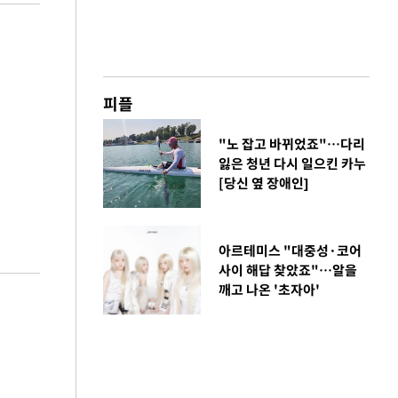
피플
"노 잡고 바뀌었죠"…다리
잃은 청년 다시 일으킨 카누
[당신 옆 장애인]
아르테미스 "대중성·코어
사이 해답 찾았죠"…알을
깨고 나온 '초자아'