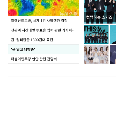
컴백하는 스키즈
주유소 기름값 12
알렉산드로바, 세계 1위 사발렌카 격침
선관위 시간대별 투표율 입력 관련 기자회견하는 주진우 의원
원·달러환율 1300원대 목전
'문 열고 냉방중'
더불어민주당 현안 관련 간담회