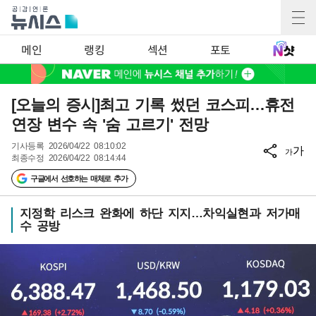
메인
랭킹
섹션
포토
[오늘의 증시]최고 기록 썼던 코스피…휴전
연장 변수 속 '숨 고르기' 전망
기사등록
2026/04/22 08:10:02
가
가
최종수정
2026/04/22 08:14:44
구글에서 선호하는 매체로 추가
지정학 리스크 완화에 하단 지지…차익실현과 저가매
수 공방