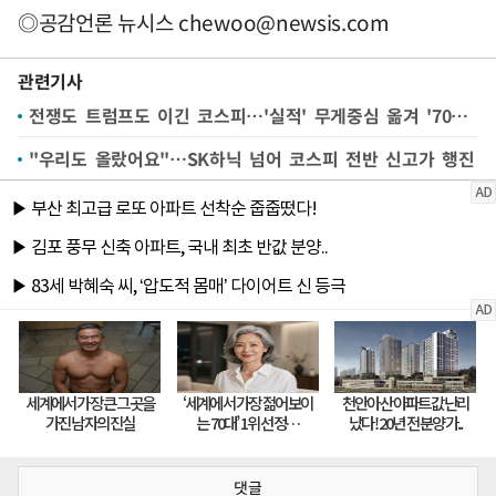
◎공감언론 뉴시스
chewoo@newsis.com
관련기사
전쟁도 트럼프도 이긴 코스피…'실적' 무게중심 옮겨 '7000' 조준
"우리도 올랐어요"…SK하닉 넘어 코스피 전반 신고가 행진
댓글