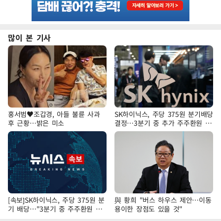
많이 본 기사
홍서범♥조갑경, 아들 불륜 사과
SK하이닉스, 주당 375원 분기배당
후 근황…밝은 미소
결정…3분기 중 추가 주주환원 발
표
[속보]SK하이닉스, 주당 375원 분
與 황희 "버스 하우스 제안…이동
기 배당…"3분기 중 주주환원 방
용이한 장점도 있을 것"
안 확정"