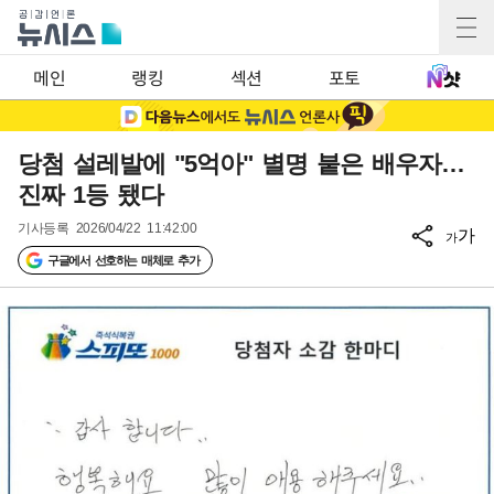
메인
랭킹
섹션
포토
당첨 설레발에 "5억아" 별명 붙은 배우자…
진짜 1등 됐다
기사등록
2026/04/22 11:42:00
가
가
구글에서 선호하는 매체로 추가