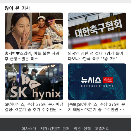
많이 본 기사
홍서범♥조갑경, 아들 불륜 사과
외국인 심판 성 접대 7경기 들여
후 근황…밝은 미소
다보니…한국 축구 '5승 2무'
SK하이닉스, 주당 375원 분기배당
[속보]SK하이닉스, 주당 375원 분
결정…3분기 중 추가 주주환원 발
기 배당…"3분기 중 주주환원 방
표
안 확정"
회사소개
제휴/컨텐츠 판매
약관·정책
고충처리