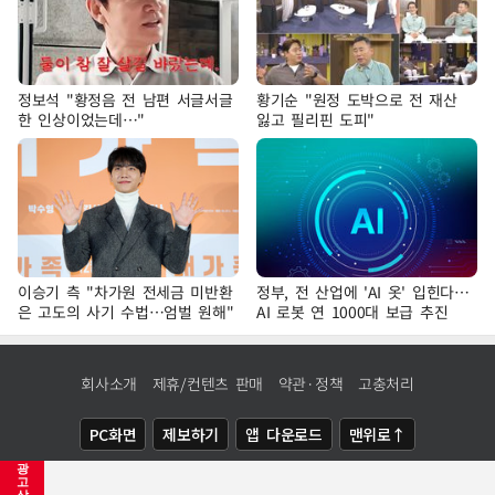
정보석 "황정음 전 남편 서글서글
황기순 "원정 도박으로 전 재산
한 인상이었는데…"
잃고 필리핀 도피"
이승기 측 "차가원 전세금 미반환
정부, 전 산업에 'AI 옷' 입힌다…
은 고도의 사기 수법…엄벌 원해"
AI 로봇 연 1000대 보급 추진
회사소개
제휴/컨텐츠 판매
약관·정책
고충처리
PC화면
제보하기
앱 다운로드
맨위로↑
광
COPYRIGHTⓒ
NEWSIS
ALL RIGHTS RESERVED.
고