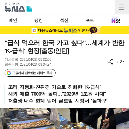
메인
랭킹
섹션
포토
"급식 먹으러 한국 가고 싶다"…세계가 반한
'K-급식' 현장[출동!인턴]
기사등록
2026/04/23 05:32:00
가
가
최종수정
2026/04/23 09:34:24
구글에서 선호하는 매체로 추가
조리 자동화·친환경 기술로 진화한 'K-급식'
해외 매출 7000억 돌파…"2029년 1조원 시대"
저출생·내수 한계 넘어 글로벌 시장서 '돌파구'