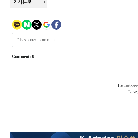
기사본문
3시간 전 >
[속보]코스닥, 800p 회복…0.26% 오른 801.67 마감
3시간 전 >
[속보]코스피, 301.88포인트(4.58%) 내린 6296.38 마감
3시간 전 >
[속보]원·달러 환율, 0.7원 내린 1423.8원 마감
3시간 전 >
"여기 떨어졌다"…다누리, 스페이스X 로켓 달 충돌 흔적 포착
4시간 전 >
손흥민, 5경기 연속골 실패…LAFC는 승부차기 끝 과달라하라
6시간 전 >
내일까지 39도 '펄펄'…기상청 "태풍 지나며 폭염 잠시 꺾인
-14109초 전 >
'월드컵 탈락 후폭풍' 축구협회…11시간 걸린 초유의 압
합)
-13545초 전 >
[속보] 뉴욕증시, 혼조 출발…나스닥 0.3%↓, 다우 0.1
-12338초 전 >
축구협회, 15년 전 심판 성 접대 파문에 "현재는 내부 지
-11023초 전 >
경찰, '홍명보는 2순위' 결론냈던 스포츠윤리센터도 압
56분 전 >
[속보]합참 "北 발사체는 단거리탄도미사일…감시·경계태세 
1시간 전 >
日방위성, 北이 동해로 쏜 발사체는 탄도미사일 가능성
1시간 전 >
[속보] SKT, 에이닷 서비스 장애 발생…"원인 파악 중"
1시간 전 >
[속보]합참 "북, 동해상으로 미상 발사체 발사"
1시간 전 >
'낮 최고 39도' 불볕더위…한밤 열대야도 계속[내일날씨]
1시간 전 >
[속보]7~9일 프로야구 3연전도 폭염 취소…11일 재개