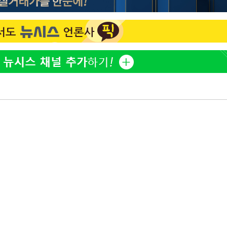
아이유, 장기하 '별일 없이 
1
다' 선곡…쿨한 일상 공개
황'
효린 "절친에게 남친 빼
2
만 안 있어"
의
축구협회, 15년 전 심판 
3
재는 내부 지침 준수"
방은희, 母 고독사에 오열 
4
[속보] SKT, 에이닷 서
 격파
5
인 파악 중"
다"
극한 폭염에 프로야구 9
6
재개
프로야구 9일까지 폭염 취
7
후 7시 시작(종합)