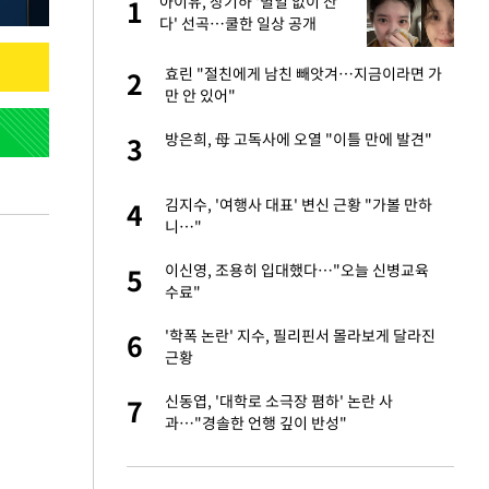
산
아이유, 장기하 '별일 없이 산
1
1
다' 선곡…쿨한 일상 공개
앗겨…지금이라면 가
효린 "절친에게 남친 빼앗겨…지금이라면 가
2
2
만 안 있어"
성 접대 파문에 "현
방은희, 母 고독사에 오열 "이틀 만에 발견"
3
3
"이틀 만에 발견"
김지수, '여행사 대표' 변신 근황 "가볼 만하
4
4
니…"
비스 장애 발생…"원
이신영, 조용히 입대했다…"오늘 신병교육
5
5
수료"
일까지 취소…11일
'학폭 논란' 지수, 필리핀서 몰라보게 달라진
6
6
근황
소…11일 재개·오
신동엽, '대학로 소극장 폄하' 논란 사
7
7
과…"경솔한 언행 깊이 반성"