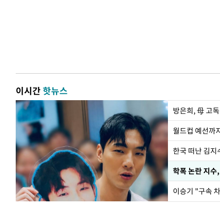
이시간
핫뉴스
방은희, 母 고독
월드컵 예선까지
한국 떠난 김지
학폭 논란 지수
이승기 "구속 차