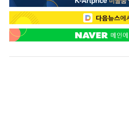
1시간 전 >
"韓 외환시장 개입 관측 배경엔 美의 대한국 무역적자 있어"
1시간 전 >
'월드컵 탈락 후폭풍' 축구협회…초유의 압수수색에 '충격·당
1시간 전 >
서울 낮 37.9도, 올여름 최고치 경신…영등포 순간 '40도'
2시간 전 >
[속보]종합특검, 대검 추가 압수수색…내란 중요임무종사 혐
3시간 전 >
[속보]코스닥, 800p 회복…0.26% 오른 801.67 마감
3시간 전 >
[속보]코스피, 301.88포인트(4.58%) 내린 6296.38 마감
3시간 전 >
[속보]원·달러 환율, 0.7원 내린 1423.8원 마감
3시간 전 >
"여기 떨어졌다"…다누리, 스페이스X 로켓 달 충돌 흔적 포착
4시간 전 >
손흥민, 5경기 연속골 실패…LAFC는 승부차기 끝 과달라하라
6시간 전 >
내일까지 39도 '펄펄'…기상청 "태풍 지나며 폭염 잠시 꺾인