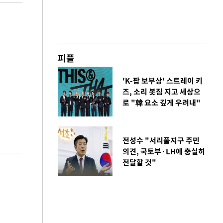
피플
'K-팝 보부상' 스트레이 키
즈, 소리 봇짐 지고 세상으
로 "韓 요소 깊게 우려내"
전성수 "서리풀지구 주민
의견, 국토부·LH에 충실히
전달할 것"