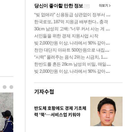
기자수첩
반도체 호황에도 경제 기초체
력 '뚝‘…서비스업 키워야