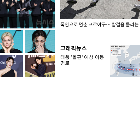
전남광주… 열화상 카메라에 담긴
폭염으로 멈춘 프로야구… 발걸음 돌리는
그래픽뉴스
태풍 '돌핀' 예상 이동
경로