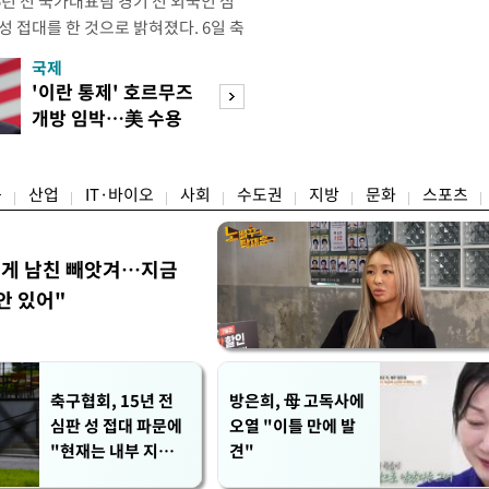
년 전 국가대표팀 경기 전 외국인 심
성 접대를 한 것으로 밝혀졌다. 6일 축
 의원실은 축구협회가 2011~2012
국제
경제
게 성 접대한 사실을 확인했다. 당시
'이란 통제' 호르무즈
초고가 겨냥 세제
과 감독관 등 10여 명에게 한 번에
개방 임박…美 수용
편…전월세 '유탄'
00만원이 넘는 돈을 성
할까
려
융
산업
IT·바이오
사회
수도권
지방
문화
스포츠
에게 남친 빼앗겨…지금
안 있어"
축구협회, 15년 전
방은희, 母 고독사에
심판 성 접대 파문에
오열 "이틀 만에 발
"현재는 내부 지침
견"
준수"