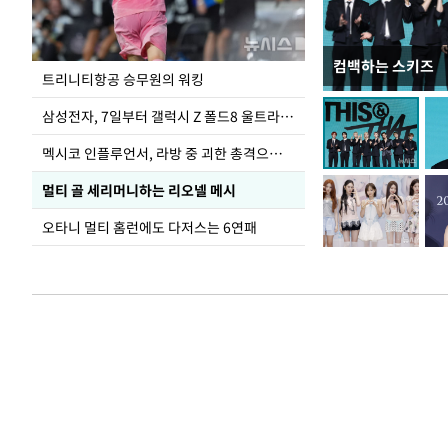
컴백하는 스키즈
입추 하루 앞둔 
트리니티항공 승무원의 워킹
폭염
삼성전자, 7일부터 갤럭시 Z 폴드8 울트라·폴드8·플립8 출시
멕시코 인플루언서, 라방 중 괴한 총격으로 사망
멀티 골 세리머니하는 리오넬 메시
오타니 멀티 홈런에도 다저스는 6연패