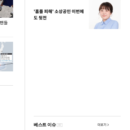
'홈플 피해' 소상공인 이번에
도 뒷전
 팬들
이 대통령, '청년 대책 속도 높여야…폭염 문제도
입추 코앞인데 전
총력 대응'