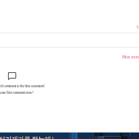
 격파
다"
수수색(종
4%↑
침 준수"
수수색
강화"