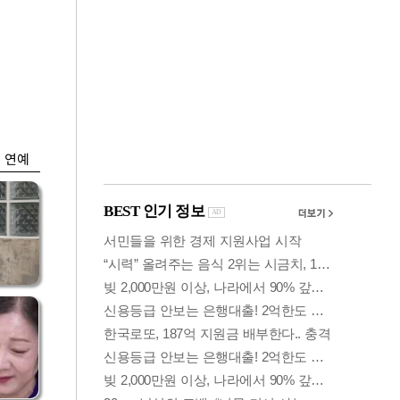
금융
개
외국인 폭풍매도에
 우
코스피 6200선 주저
앉아
연예