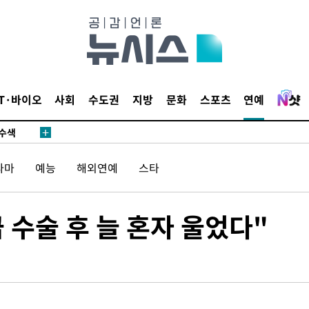
다"
수수색(종
4%↑
침 준수"
IT·바이오
사회
수도권
지방
문화
스포츠
연예
수수색
강화"
라마
예능
해외연예
스타
 수술 후 늘 혼자 울었다"
황'
의