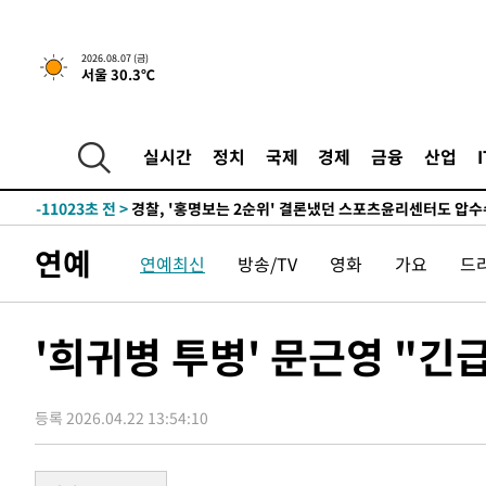
6시간 전 >
내일까지 39도 '펄펄'…기상청 "태풍 지나며 폭염 잠시 꺾인
2026.08.07 (금)
서울 30.3℃
-14109초 전 >
'월드컵 탈락 후폭풍' 축구협회…11시간 걸린 초유의 압
합)
-13545초 전 >
[속보] 뉴욕증시, 혼조 출발…나스닥 0.3%↓, 다우 0.1
-12338초 전 >
축구협회, 15년 전 심판 성 접대 파문에 "현재는 내부 지
실시간
정치
국제
경제
금융
산업
-11023초 전 >
경찰, '홍명보는 2순위' 결론냈던 스포츠윤리센터도 압
56분 전 >
[속보]합참 "北 발사체는 단거리탄도미사일…감시·경계태세 
1시간 전 >
日방위성, 北이 동해로 쏜 발사체는 탄도미사일 가능성
연예
연예최신
방송/TV
영화
가요
드
1시간 전 >
[속보] SKT, 에이닷 서비스 장애 발생…"원인 파악 중"
1시간 전 >
[속보]합참 "북, 동해상으로 미상 발사체 발사"
1시간 전 >
'낮 최고 39도' 불볕더위…한밤 열대야도 계속[내일날씨]
'희귀병 투병' 문근영 "긴급
1시간 전 >
[속보]7~9일 프로야구 3연전도 폭염 취소…11일 재개
1시간 전 >
"韓 외환시장 개입 관측 배경엔 美의 대한국 무역적자 있어"
등록 2026.04.22 13:54:10
1시간 전 >
'월드컵 탈락 후폭풍' 축구협회…초유의 압수수색에 '충격·당
1시간 전 >
서울 낮 37.9도, 올여름 최고치 경신…영등포 순간 '40도'
2시간 전 >
[속보]종합특검, 대검 추가 압수수색…내란 중요임무종사 혐