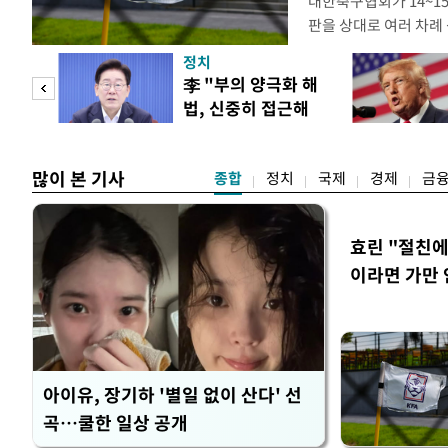
대한축구협회가 14~15
판을 상대로 여러 차례 
구계에 따르면 국회의 한
정치
년 국제심판 10여 명에
"사적
李 "부의 양극화 해
축구협회는 외국인 심판
법, 신중히 접근해
수십만원에서 많게는 1
 차
야"
많이 본 기사
종합
정치
국제
경제
금
효린 "절친
이라면 가만 
아이유, 장기하 '별일 없이 산다' 선
곡…쿨한 일상 공개