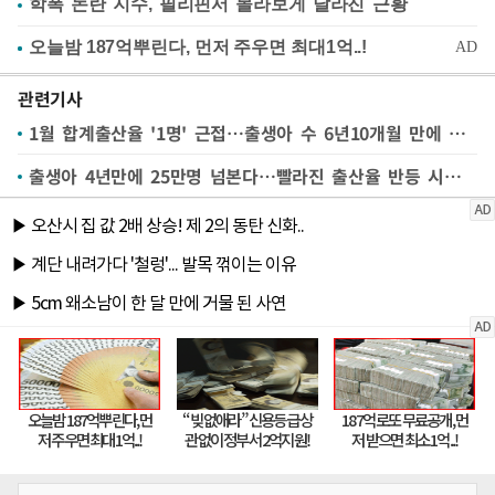
학폭 논란 지수, 필리핀서 몰라보게 달라진 근황
관련기사
1월 합계출산율 '1명' 근접…출생아 수 6년10개월 만에 최대
출생아 4년만에 25만명 넘본다…빨라진 출산율 반등 시계[세쓸통]