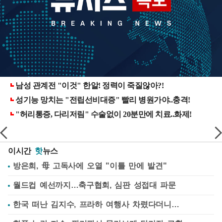
이시간
핫
뉴스
방은희, 母 고독사에 오열 "이틀 만에 발견"
월드컵 예선까지…축구협회, 심판 성접대 파문
한국 떠난 김지수, 프라하 여행사 차렸다더니…