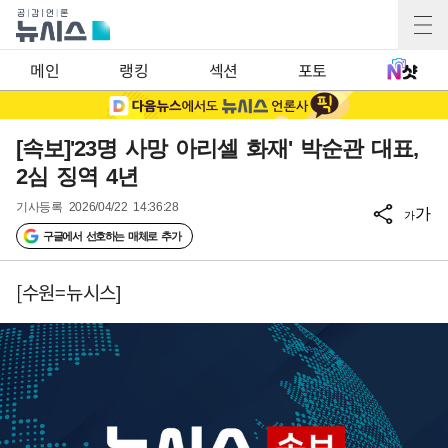
메인
랭킹
섹션
포토
[속보]'23명 사망 아리셀 화재' 박순관 대표,
2심 징역 4년
기사등록
2026/04/22 14:36:28
가
가
구글에서 선호하는 매체로 추가
[수원=뉴시스]