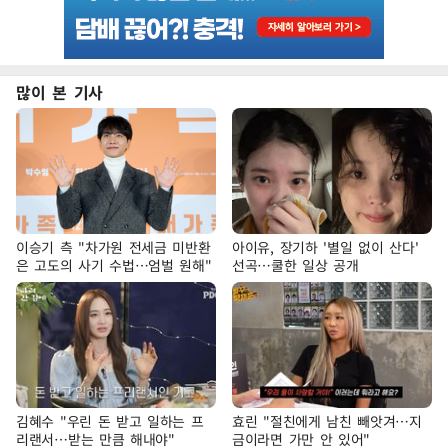
많이 본 기사
이승기 측 "차가원 전세금 미반환
아이유, 장기하 '별일 없이 산다'
은 고도의 사기 수법…엄벌 원해"
선곡…쿨한 일상 공개
김혜수 "우린 돈 받고 일하는 프
효린 "절친에게 남친 빼앗겨…지
리랜서…받는 만큼 해내야"
금이라면 가만 안 있어"