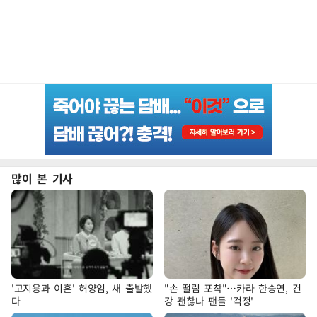
많이 본 기사
'고지용과 이혼' 허양임, 새 출발했
"손 떨림 포착"…카라 한승연, 건
다
강 괜찮나 팬들 '걱정'