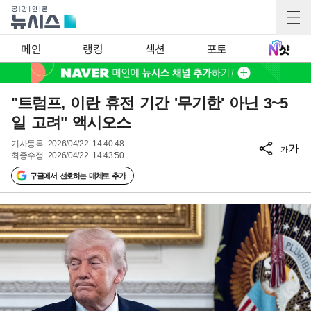
메인
랭킹
섹션
포토
"트럼프, 이란 휴전 기간 '무기한' 아닌 3~5
일 고려" 액시오스
기사등록
2026/04/22 14:40:48
가
가
최종수정
2026/04/22 14:43:50
구글에서 선호하는 매체로 추가