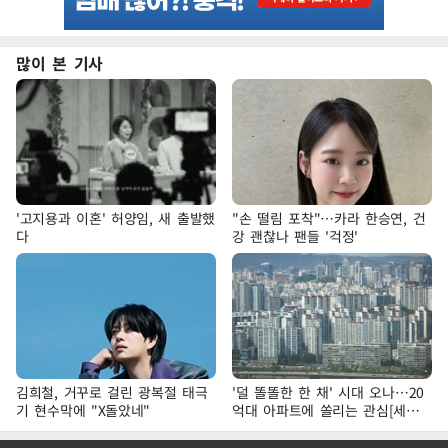
많이 본 기사
'고지용과 이혼' 허양임, 새 출발했
"손 떨림 포착"…카라 한승연, 건
다
강 괜찮나 팬들 '걱정'
김희철, 거꾸로 걸린 광복절 태극
'덜 똘똘한 한 채' 시대 오나…20
기 현수막에 "X돌았네"
억대 아파트에 쏠리는 관심[세제
개편, 그 이후②]