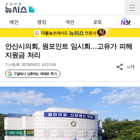
메인
랭킹
섹션
포토
안산시의회, 원포인트 임시회…고유가 피해
지원금 처리
기사등록
2026/04/22 18:15:49
가
가
구글에서 선호하는 매체로 추가