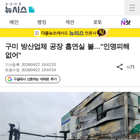
메인
랭킹
섹션
포토
구미 방산업체 공장 흡연실 불…"인명피해
없어"
기사등록
2026/04/22 18:42:20
가
가
최종수정
2026/04/22 18:44:54
구글에서 선호하는 매체로 추가