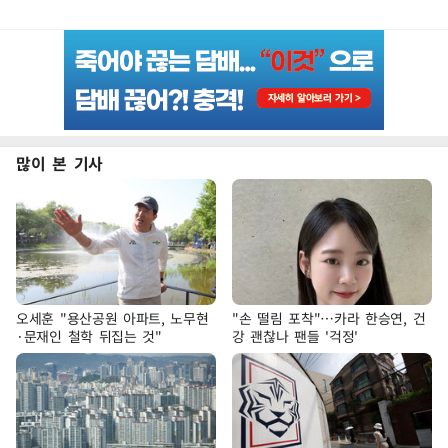
많이 본 기사
오세훈 "용산공원 아파트, 노무현
"손 떨림 포착"…카라 한승연, 건
·문재인 철학 뒤집는 것"
강 괜찮나 팬들 '걱정'