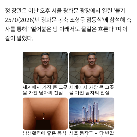
정 장관은 이날 오후 서울 광화문 광장에서 열린 '불기
2570(2026)년 광화문 봉축 조형등 점등식'에 참석해 축
사를 통해 "얼어붙은 땅 아래서도 물길은 흐른다"며 이
같이 말했다.