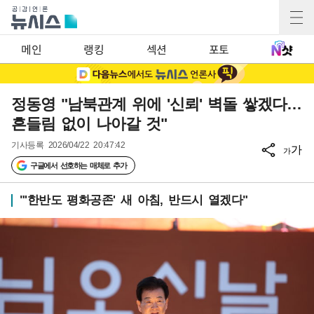
메인
랭킹
섹션
포토
정동영 "남북관계 위에 '신뢰' 벽돌 쌓겠다…
흔들림 없이 나아갈 것"
기사등록
2026/04/22 20:47:42
가
가
구글에서 선호하는 매체로 추가
"'한반도 평화공존' 새 아침, 반드시 열겠다"