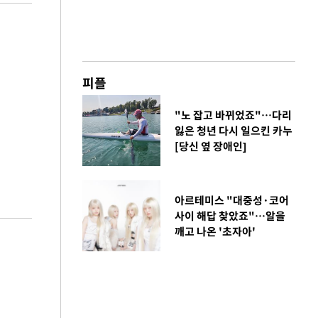
피플
"노 잡고 바뀌었죠"…다리
잃은 청년 다시 일으킨 카누
[당신 옆 장애인]
아르테미스 "대중성·코어
사이 해답 찾았죠"…알을
깨고 나온 '초자아'