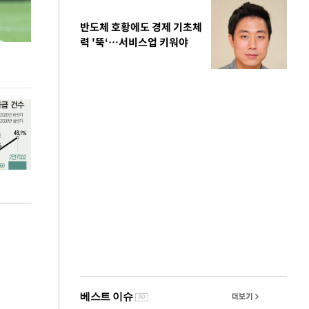
반도체 호황에도 경제 기초체
력 '뚝‘…서비스업 키워야
김민석, 강원·TK도 승리하며 정청래에 누적
용산·강남·서초
1.48%p 앞서…격차 벌리며 박빙 우세
공급대책 윤곽