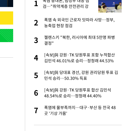
폭염 중대본, 범정부 대응 점
1
1
라"
검…"취약계층 안전관리 강
화"
톨루카전 선발 출
폭염 속 외국인 근로자 잇따라 사망…정부,
2
2
농축업 현장 점검
마드리드 입단
젤렌스키 "북한, 러시아에 최대 5만명 파병
3
3
결정"
"여기까지만 하자"
[속보]與 강원·TK 당원투표 포함 누적합산
4
4
김민석 46.01%로 승리…정청래 44.53%
중 윤가이…갑자기
[속보]與 당대표 경선, 강원 권리당원 투표 김
5
5
민석 승리…50.30% 득표
에…왜 성형미인이라
[속보]與 강원·TK 당원투표 합산 김민석
6
6
48.54%로 승리…정청래 44.40%
잔 정유시설서 화재
폭염에 물부족까지…대구·부산 등 전국 48
7
7
곳 '기상 가뭄'