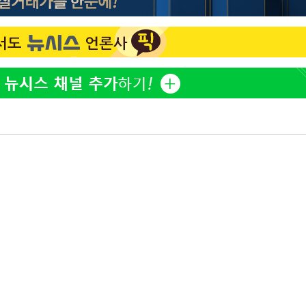
한정수 "황정민 선배만 피
1
해…떳떳하면 신분 공개하
2%·김민석
0.30%
LAFC 손흥민, 리그스컵 
2
격…득점포 재가동 도전
차에 첫 정
이강인, 오늘 서울서 AT
3
'
식…'전례 없는 특급대우'
(종합)
제니, 동거 여부 물음에 
4
웃음
18살 차 장기하와 연애 
5
단발머리
장영란 "쌍커풀 3번 밖
6
고 하냐"
사우디 남서부 아람코 자
7