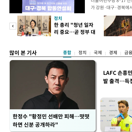
더불어민주당 8·17 
가 강원·대구·경북에
48.54%(1만8977
정치
를 1622표(4.14%p
만 피
한 총리 "청년 일자
·인천 권리당원 투표에
리 중요…곧 정부 대
적 합산(가중치 미반영)
공개
책"
많이 본 기사
종합
정치
국제
경제
금
LAFC 손흥
발 출격…득
한정수 "황정민 선배만 피해…떳떳
하면 신분 공개하라"