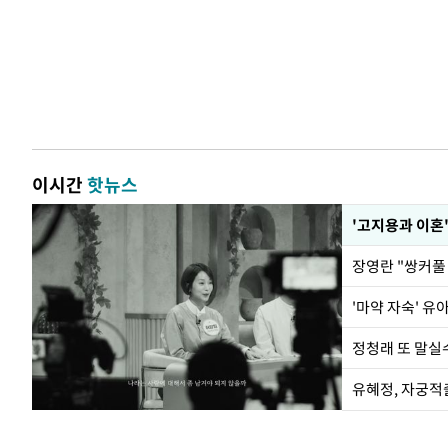
이시간
핫뉴스
'고지용과 이혼'
'마약 자숙' 유
정청래 또 말실수
유혜정, 자궁적