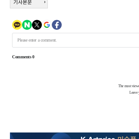
기사본문
상
-1707초 전 >
"얼마나 더웠으면"…안동 물길공원서 헤엄친 구렁이 '소동
-1634초 전 >
손흥민, 68분 뛰고 2경기 침묵…LAFC, 톨루카에 1-0 승리
-906초 전 >
'2경기 연속 침묵' 손흥민, 톨루카전 68분만 뛰고 슈팅 0개
5분 전 >
이강인, 오늘 서울서 AT마드리드 입단식…'전례 없는 특급대우'
-30493초 전 >
이강인, 5만 관중 앞 ATM 데뷔…뜨거운 응원 속 새출발(
-30249초 전 >
'AT마드리드 7번' 이강인 데뷔전…맨시티에 1-3 역전패(
-27988초 전 >
'AT마드리드 7번' 이강인, 맨시티 상대로 비공식 데뷔전
-27490초 전 >
[속보]'AT마드리드 7번' 이강인, 맨시티 상대로 비공식 
-25554초 전 >
네타냐후, 트럼프의 가자 평화 2차 15개조 평화안 '거부'
-22150초 전 >
이강인 ATM 입단식에 '상암벌 들썩'…"세계적인 선수 
-21146초 전 >
태풍 돌핀, 중 저장성 타이저우시 해안에 상륙 (1보)
-18492초 전 >
AT마드리드 데뷔 앞둔 이강인, 맨시티전 선발 대신 '벤치 
-17122초 전 >
[속보]與 강원·TK 당원투표 합산 김민석 48.54%로 
44.40%
-16456초 전 >
與 강원·TK 당원투표 합산 김민석 46.01%로 승리…정
44.53%
-16296초 전 >
[속보]與전대 권리당원투표…강원·경북 김민석, 대구 정
-16103초 전 >
[속보]與 당대표 경선, 경북 권리당원 투표 김민석 47.3