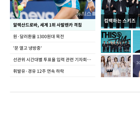
컴백하는 스키즈
폭염 속 주말 풍경
알렉산드로바, 세계 1위 사발렌카 격침
원·달러환율 1300원대 목전
'문 열고 냉방중'
선관위 시간대별 투표율 입력 관련 기자회견하는 주진우 의원
휘발유·경유 12주 연속 하락