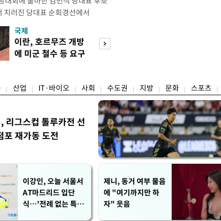
전당대회에 출마한 김민석 당대표 후보
서 치러진 당대표 순회경선에서
표)를 얻어 상대 경쟁주자인 정청래 후보
국제
경제
) 차로 제치고 1위를 차지했다. 전날 제주
이란, 호르무즈 개방
세제·토허제 엇
서도 김 후보가 앞섰다. 이에 따라 누
에 미군 철수 등 요구
자…실거주 유예 
에서도 김 후보(46.01%)가
장 검토
융
산업
IT·바이오
사회
수도권
지방
문화
스포츠
민, 리그스컵 톨루카전 선
점포 재가동 도전
이강인, 오늘 서울서
제니, 동거 여부 물음
AT마드리드 입단
에 "여기까지만 하
식…'전례 없는 특급
자" 웃음
대우'