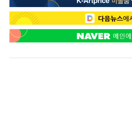
45.71%
-16005초 전 >
[속보]與 당대표 경선, 대구 권리당원 투표 정청래 47.8
46.35%
-15802초 전 >
[속보]與 당대표 경선, 강원 권리당원 투표 김민석 승리…5
득표
-13720초 전 >
"일본축구협회, 대한축구협회 성 접대 의혹 심판 조사"
-6362초 전 >
[속보]장은수, KLPGA 제주삼다수 역전 우승…데뷔 10년 
상
-1727초 전 >
"얼마나 더웠으면"…안동 물길공원서 헤엄친 구렁이 '소동
-1654초 전 >
손흥민, 68분 뛰고 2경기 침묵…LAFC, 톨루카에 1-0 승리
-926초 전 >
'2경기 연속 침묵' 손흥민, 톨루카전 68분만 뛰고 슈팅 0개
5분 전 >
이강인, 오늘 서울서 AT마드리드 입단식…'전례 없는 특급대우'