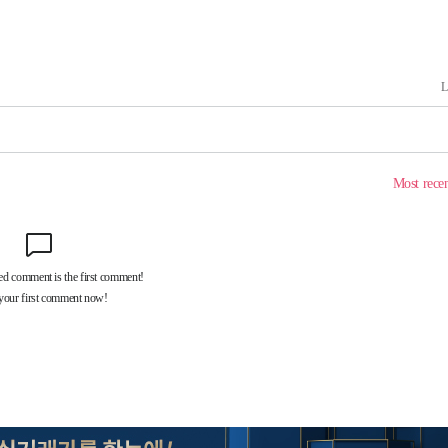
'
(종합)
종합)
종합)
데뷔전
되길"
시작'
승리…정청래
청래
청래 승리
7%·정청래