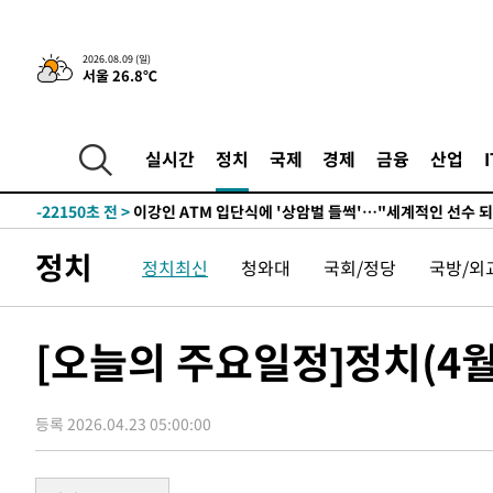
-30473초 전 >
이강인, 5만 관중 앞 ATM 데뷔…뜨거운 응원 속 새출발(
-30229초 전 >
'AT마드리드 7번' 이강인 데뷔전…맨시티에 1-3 역전패(
2026.08.09 (일)
서울 26.8℃
-27968초 전 >
'AT마드리드 7번' 이강인, 맨시티 상대로 비공식 데뷔전
-27470초 전 >
[속보]'AT마드리드 7번' 이강인, 맨시티 상대로 비공식 
-25534초 전 >
네타냐후, 트럼프의 가자 평화 2차 15개조 평화안 '거부'
실시간
정치
국제
경제
금융
산업
-22130초 전 >
이강인 ATM 입단식에 '상암벌 들썩'…"세계적인 선수 
-21126초 전 >
태풍 돌핀, 중 저장성 타이저우시 해안에 상륙 (1보)
-18472초 전 >
AT마드리드 데뷔 앞둔 이강인, 맨시티전 선발 대신 '벤치 
정치
정치최신
청와대
국회/정당
국방/외
-17102초 전 >
[속보]與 강원·TK 당원투표 합산 김민석 48.54%로 
44.40%
-16436초 전 >
與 강원·TK 당원투표 합산 김민석 46.01%로 승리…정
44.53%
-16276초 전 >
[속보]與전대 권리당원투표…강원·경북 김민석, 대구 정
[오늘의 주요일정]정치(4월
-16083초 전 >
[속보]與 당대표 경선, 경북 권리당원 투표 김민석 47.3
45.71%
-15985초 전 >
[속보]與 당대표 경선, 대구 권리당원 투표 정청래 47.8
46.35%
등록 2026.04.23 05:00:00
-15782초 전 >
[속보]與 당대표 경선, 강원 권리당원 투표 김민석 승리…5
득표
-13700초 전 >
"일본축구협회, 대한축구협회 성 접대 의혹 심판 조사"
-6342초 전 >
[속보]장은수, KLPGA 제주삼다수 역전 우승…데뷔 10년 