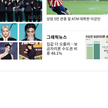
은?
상암 5만 관중 앞 ATM 데뷔한 이강인
그래픽뉴스
집값 더 오를라…보
금자리론 수도권 비
중 48.1%