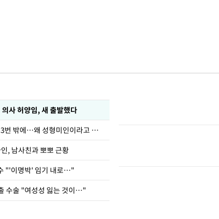
 의사 허양임, 새 출발했다
장영란 "쌍커풀 3번 밖에…왜 성형미인이라고 하냐"
아인, 남사친과 뽀뽀 근황
 "'이명박' 임기 내로…"
출 수술 "여성성 잃는 것이…"