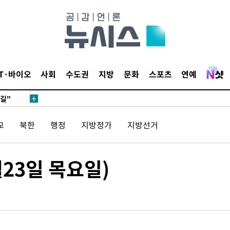
종합)
종합)
데뷔전
IT·바이오
사회
수도권
지방
문화
스포츠
연예
되길"
시작'
교
북한
행정
지방정가
지방선거
승리…정청래
청래
청래 승리
23일 목요일)
7%·정청래
2%·김민석
0.30%
차에 첫 정