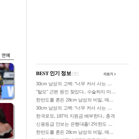
금융
박
변동성 커진 코스
연
피…거래대금 올해
최저
연예