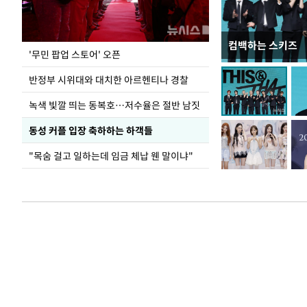
컴백하는 스키즈
지석천 뒤덮은 
'무민 팝업 스토어' 오픈
반정부 시위대와 대치한 아르헨티나 경찰
녹색 빛깔 띄는 동복호…저수율은 절반 남짓
동성 커플 입장 축하하는 하객들
"목숨 걸고 일하는데 임금 체납 웬 말이냐"