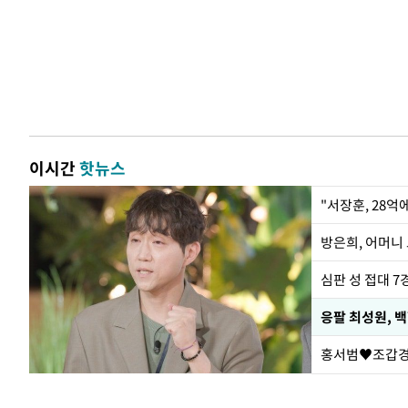
이시간
핫뉴스
"서장훈, 28억
방은희, 어머니 
심판 성 접대 7
응팔 최성원, 
홍서범♥조갑경,