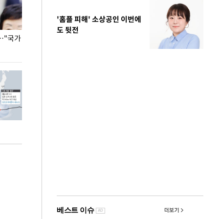
'홈플 피해' 소상공인 이번에
도 뒷전
…"국가
홈플러스, 67개 점포 가오픈… 13일 정식 개장
오세훈 서울시장,
환경 점검