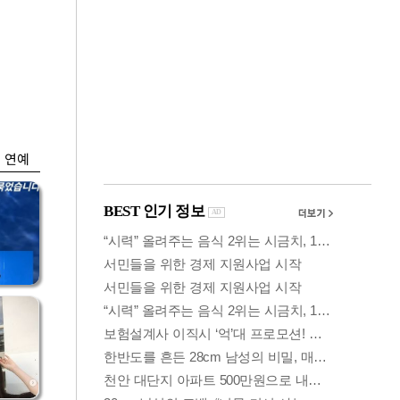
금융
…
두나무, 경찰청 '압수
 중
가상자산' 관리한다
연예