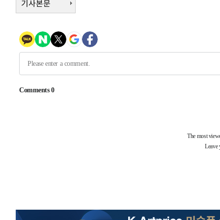
기사본문
-13136초 전 >
[속보]규제합리화위원회 부위원장에 김태유 서울대 공대
병태 후임
-9494초 전 >
[속보]국힘 윤리위, '돌려차기 발언' 진종오·서범수 징계 
-4819초 전 >
[속보] 7월 중국 수출 23.9%↑ 수입 27.5%↑…무역총액 
-1979초 전 >
[속보]'채상병 순직 책임' 임성근, 항소심도 징역 3년
-1845초 전 >
[속보]종합특검, '관저이전 봐주기 감사' 유병호 구속기소
25분 전 >
민주 콩고 에볼라환자 4천명 돌파, 4053명 발생 1850명 사망
-26311초 전 >
"낮 기온 소폭 하락"…수도권 폭염중대경보, 폭염경보로
-26275초 전 >
[속보]이 대통령, '호우피해' 안동·의성 관할 4개 면 특
선포
-26238초 전 >
[단독]중수청 지원 검사들, 정원 초과 시 낮은 계급 임용
갈 수도
-24209초 전 >
낮 최고 37도 찜통더위…곳곳 소나기·강원 많은 비[내일
-22515초 전 >
SK하이닉스, 용인·청주 팹에 54조 투자…"AI 메모리 수
응"
-19371초 전 >
여자배구 이재영·이다영 자매, 아제르바이잔 투란VC 입
-18624초 전 >
외국인 심판 성 접대 7경기 들여다보니…한국 축구 '5승 2
-18358초 전 >
[속보]코스닥, 2.86포인트(0.36%) 내린 798.81마감
-18311초 전 >
[속보]코스피, 6200선 약보합…0.60% 내린 6258.77에
-18291초 전 >
[속보]원·달러 환율, 7.7원 내린 1416.1원 마감