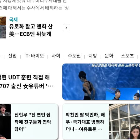
법 시행에 맞춰 내부비리수사대를 신
건에 대해서는 수사에서 배제하는 '상
청은 7일 오후 3시 '개정 형사소송법
국제
경제
F)' 회의를 열었다고 밝혔다. 경찰은
유로화 팔고 엔화 산
수도권 고용 급랭
에 맞춰 기존 국가수사본부에서 운영
美…ECB엔 뒤늦게
전국 취업자 10명
 인권감사관실로 이관·개편해 객관
통보
1명뿐
융
산업
IT·바이오
사회
수도권
지방
문화
스포츠
막힌 UDT 훈련 직접 해
07 출신 女유튜버 '완
전현무 "전 연인 집
박찬민 딸 박민하, 배
착에 친구들과 연락
우·국가대표 병행하
끊어"
더니…여유로운 근
황 공개