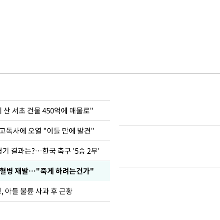
에 산 서초 건물 450억에 매물로"
고독사에 오열 "이틀 만에 발견"
경기 결과는?…한국 축구 '5승 2무'
백혈병 재발…"죽게 하려는건가"
 아들 불륜 사과 후 근황