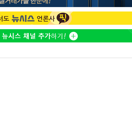
"서장훈, 28억에 산 서초 
1
450억에 매물로"
부장 기소
"여군 지원 막힌 UDT 훈
2
"
다"…707 출신 女유튜버 
협회
전현무 "전 연인 집착에 
3
 교수…이
절차 개시
박찬민 딸 박민하, 배우
4
25.3%↑
니…여유로운 근황 공개
SK하이닉스, 주당 375원
5
분기 중 추가 주주환원 발
[속보]SK하이닉스, 주당 3
6
당…"3분기 중 주주환원 
구윤철 "실거주 30억 이
7
세 모두 완화"