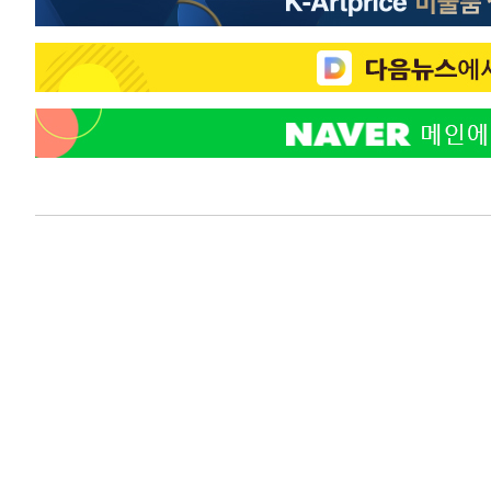
-18180초 전 >
[속보] 노원서 40.1도 관측…서울, 2018년 이후 첫 40도
-15270초 전 >
[속보]종합특검, '계엄 수용공간 확보' 신용해 前교정본
-14143초 전 >
외신들도 주목한 韓축구 파문…"국민적 공분에 수사 재개
-14114초 전 >
11시간 압수수색에 성접대 파문까지…'쑥대밭' 된 축구
-13136초 전 >
[속보]규제합리화위원회 부위원장에 김태유 서울대 공대
병태 후임
-9494초 전 >
[속보]국힘 윤리위, '돌려차기 발언' 진종오·서범수 징계 
-4819초 전 >
[속보] 7월 중국 수출 23.9%↑ 수입 27.5%↑…무역총액 
-1979초 전 >
[속보]'채상병 순직 책임' 임성근, 항소심도 징역 3년
-1845초 전 >
[속보]종합특검, '관저이전 봐주기 감사' 유병호 구속기소
25분 전 >
민주 콩고 에볼라환자 4천명 돌파, 4053명 발생 1850명 사망