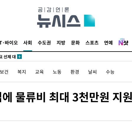
 하향
별재난지역
…희망지 못
IT·바이오
사회
수도권
지방
문화
스포츠
연예
날씨]
요 선제 대
단
/보건
복지
교육
노동
환경
날씨
수능
무'
 마쳐
업에 물류비 최대 3천만원 지
부장 기소
"
협회