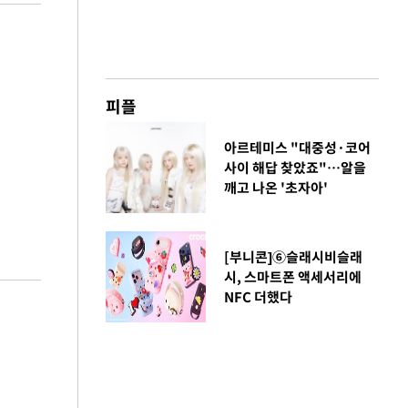
피플
아르테미스 "대중성·코어
사이 해답 찾았죠"…알을
깨고 나온 '초자아'
[부니콘]⑥슬래시비슬래
시, 스마트폰 액세서리에
NFC 더했다