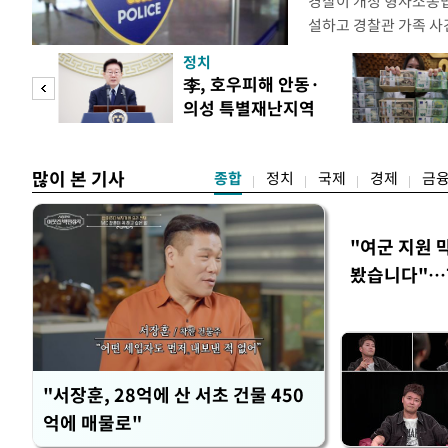
경찰이 개정 형사소송
설하고 경찰관 가족 사
피제'를 도입한다. 경찰
정치
후속 조치 태스크포스(T
 두
李, 호우피해 안동·
우선 올해 하반기 인사
의성 특별재난지역
하던 수사감찰 기능을
 정도
선포
많이 본 기사
종합
정치
국제
경제
금
"여군 지원 
봤습니다"…7
벽 소화'
"서장훈, 28억에 산 서초 건물 450
억에 매물로"