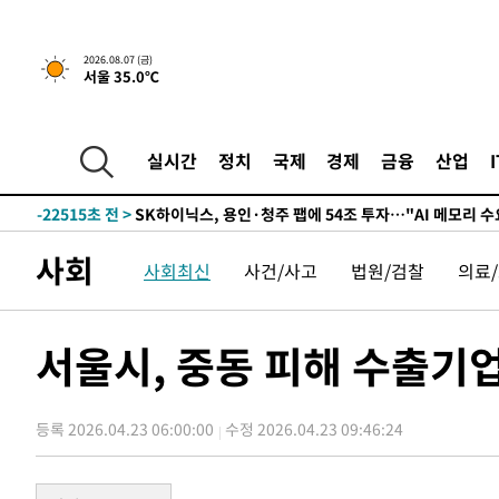
25분 전 >
민주 콩고 에볼라환자 4천명 돌파, 4053명 발생 1850명 사망
2026.08.07 (금)
서울 35.0℃
-26311초 전 >
"낮 기온 소폭 하락"…수도권 폭염중대경보, 폭염경보로
-26275초 전 >
[속보]이 대통령, '호우피해' 안동·의성 관할 4개 면 특
선포
-26238초 전 >
[단독]중수청 지원 검사들, 정원 초과 시 낮은 계급 임용
실시간
정치
국제
경제
금융
산업
갈 수도
-24209초 전 >
낮 최고 37도 찜통더위…곳곳 소나기·강원 많은 비[내일
-22515초 전 >
SK하이닉스, 용인·청주 팹에 54조 투자…"AI 메모리 수
응"
-19371초 전 >
여자배구 이재영·이다영 자매, 아제르바이잔 투란VC 입
사회
사회최신
사건/사고
법원/검찰
의료
-18624초 전 >
외국인 심판 성 접대 7경기 들여다보니…한국 축구 '5승 2
-18358초 전 >
[속보]코스닥, 2.86포인트(0.36%) 내린 798.81마감
-18311초 전 >
[속보]코스피, 6200선 약보합…0.60% 내린 6258.77에
서울시, 중동 피해 수출기
-18291초 전 >
[속보]원·달러 환율, 7.7원 내린 1416.1원 마감
-18180초 전 >
[속보] 노원서 40.1도 관측…서울, 2018년 이후 첫 40도
등록 2026.04.23 06:00:00
수정 2026.04.23 09:46:24
-15270초 전 >
[속보]종합특검, '계엄 수용공간 확보' 신용해 前교정본
-14143초 전 >
외신들도 주목한 韓축구 파문…"국민적 공분에 수사 재개
-14114초 전 >
11시간 압수수색에 성접대 파문까지…'쑥대밭' 된 축구