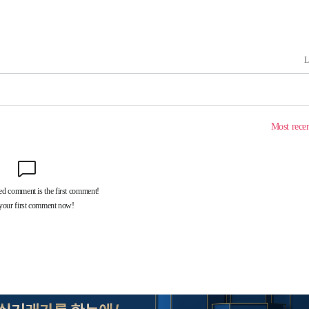
 교수…이
절차 개시
25.3%↑
 하향
별재난지역
…희망지 못
날씨]
요 선제 대
단
무'
 마쳐