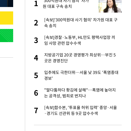
건물
'300억원대 사기 혐의' 차가
1
1
원 대표 구속 송치
련 직접 해봤습니
[속보]'300억원대 사기 혐의' 차가원 대표 구
2
2
'완벽 소화'
속 송치
친구들과 연락 끊어"
[속보]경찰·노동부, HL만도 평택사업장 끼
3
3
임 사망 관련 압수수색
·국가대표 병행하더
지방공기업 20곳 경영평가 최상위…부진 5
4
4
곳은 경영진단
 분기배당 결정…3
입추에도 극한더위…서울 낮 39도 '폭염중대
5
5
표
경보'
75원 분기 배
"말다툼하다 홧김에 살해"…폭염에 높아지
6
6
방안 확정"
는 공격성, 범죄로 번지나
하 주택은 보유·양도
[속보]합수본, '투표율 허위 입력' 중앙·서울
7
7
·경기도 선관위 등 9곳 압수수색