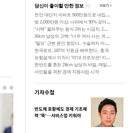
기자수첩
반도체 호황에도 경제 기초체
력 '뚝‘…서비스업 키워야