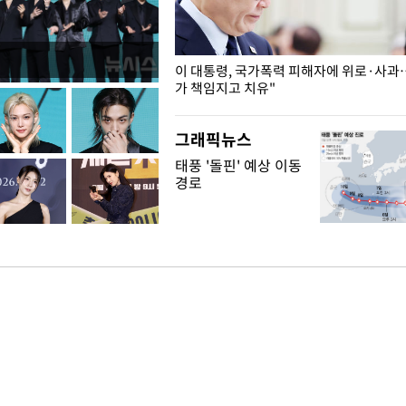
개구리밥
이 대통령, 국가폭력 피해자에 위로·사과
가 책임지고 치유"
그래픽뉴스
태풍 '돌핀' 예상 이동
경로