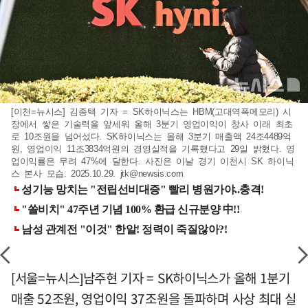
[이천=뉴시스] 김종택 기자 = SK하이닉스는 HBM(고대역폭메모리) 시
장에서 쌓은 기술력을 앞세워 올해 3분기 영업이익이 창사 이래 최초
로 10조원을 넘어섰다. SK하이닉스는 올해 3분기 매출액 24조4489억
원, 영업이익 11조3834억원의 경영실적을 기록했다고 29일 밝혔다. 영
업이익률은 무려 47%에 달한다. 사진은 이날 경기 이천시 SK 하이닉
스 본사 모습. 2025.10.29.
jtk@newsis.com
[서울=뉴시스]남주현 기자 = SK하이닉스가 올해 1분기
매출 52조원, 영업이익 37조원을 돌파하며 사상 최대 실