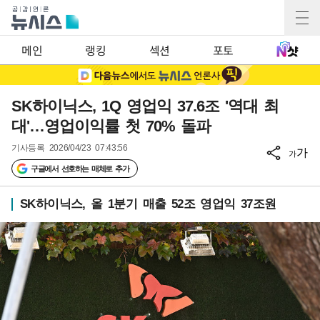
메인
랭킹
섹션
포토
SK하이닉스, 1Q 영업익 37.6조 '역대 최
대'…영업이익률 첫 70% 돌파
기사등록
2026/04/23 07:43:56
가
가
구글에서 선호하는 매체로 추가
SK하이닉스, 올 1분기 매출 52조 영업익 37조원