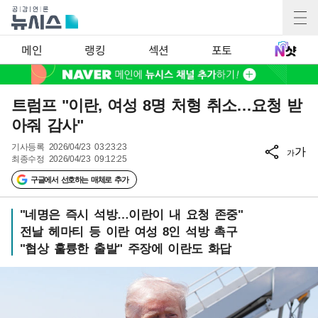
메인
랭킹
섹션
포토
트럼프 "이란, 여성 8명 처형 취소…요청 받
아줘 감사"
기사등록
2026/04/23 03:23:23
가
가
최종수정
2026/04/23 09:12:25
구글에서 선호하는 매체로 추가
"네명은 즉시 석방…이란이 내 요청 존중"
전날 헤마티 등 이란 여성 8인 석방 촉구
"협상 훌륭한 출발" 주장에 이란도 화답