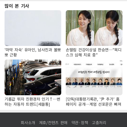
많이 본 기사
'마약 자숙' 유아인, 남사친과 볼뽀
손떨림 건강이상설 한승연…"목디
뽀 근황
스크 심해 치료 중"
기름값 뛰자 친환경차 인기↑…변
[단독]대통령기록관, '尹 추가' 홈
하는 자동차 트렌드[세쓸통]
페이지 공개…계엄 선포문은 빠져
회사소개
제휴/컨텐츠 판매
약관·정책
고충처리