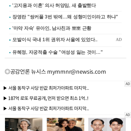
'고지용과 이혼' 의사 허양임, 새 출발했다
장영란 "쌍커풀 3번 밖에…왜 성형미인이라고 하냐"
'마약 자숙' 유아인, 남사친과 뽀뽀 근황
유혜정, 자궁적출 수술 "여성성 잃는 것이…"
◎공감언론 뉴시스
mymmnr@newsis.com