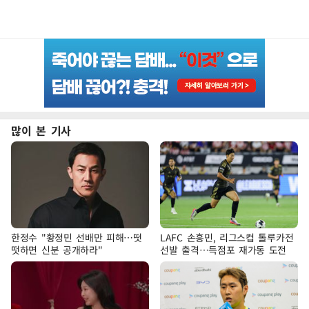
많이 본 기사
한정수 "황정민 선배만 피해…떳
LAFC 손흥민, 리그스컵 톨루카전
떳하면 신분 공개하라"
선발 출격…득점포 재가동 도전