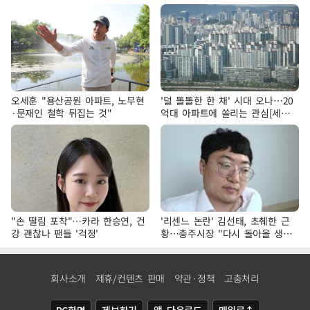
오세훈 "용산공원 아파트, 노무현
'덜 똘똘한 한 채' 시대 오나…20
·문재인 철학 뒤집는 것"
억대 아파트에 쏠리는 관심[세제
개편, 그 이후②]
"손 떨림 포착"…카라 한승연, 건
'리센느 논란' 김선태, 초췌한 근
강 괜찮나 팬들 '걱정'
황…충주시장 "다시 돌아올 생
각?"
회사소개
제휴/컨텐츠 판매
약관·정책
고충처리
PC화면
제보하기
앱 다운로드
맨위로↑