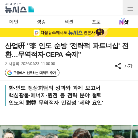
메인
랭킹
섹션
포토
산업硏 "李 인도 순방 '전략적 파트너십' 전
환…무역적자·CEPA 숙제"
기사등록
2026/04/23 11:00:00
가
가
구글에서 선호하는 매체로 추가
한-인도 정상회담의 성과와 과제 보고서
핵심광물·에너지·원전 등 전략 분야 협력
인도의 對韓 무역적자 민감성 '제약 요인'