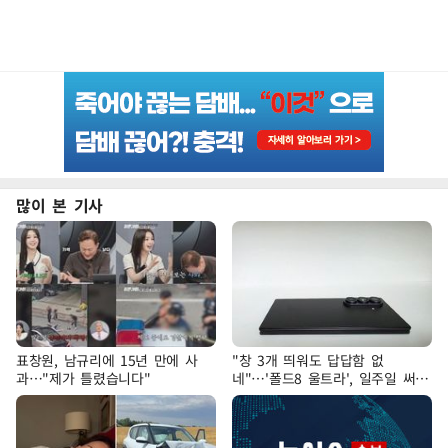
많이 본 기사
표창원, 남규리에 15년 만에 사
"창 3개 띄워도 답답함 없
과…"제가 틀렸습니다"
네"…'폴드8 울트라', 일주일 써보
니