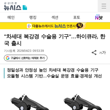
메인
랭킹
섹션
포토
"차세대 복강경 수술용 기구"…하이큐라, 한
국 출시
기사등록
2026/04/23 09:53:39
가
가
구글에서 선호하는 매체로 추가
정밀성과 안정성 높인 차세대 복강경 수술용 기구
모듈형 시스템 기반…수술실 운영 효율·경제성 개선