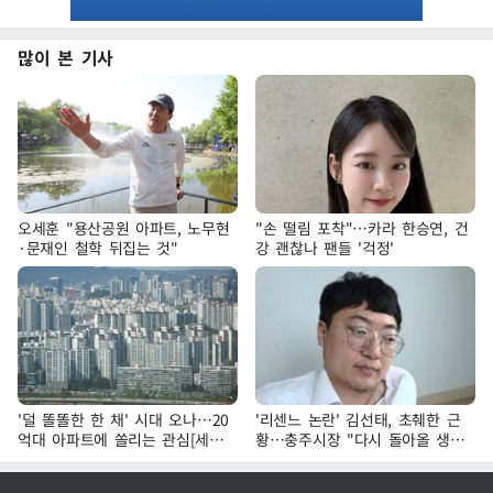
많이 본 기사
오세훈 "용산공원 아파트, 노무현
"손 떨림 포착"…카라 한승연, 건
·문재인 철학 뒤집는 것"
강 괜찮나 팬들 '걱정'
'덜 똘똘한 한 채' 시대 오나…20
'리센느 논란' 김선태, 초췌한 근
억대 아파트에 쏠리는 관심[세제
황…충주시장 "다시 돌아올 생
개편, 그 이후②]
각?"