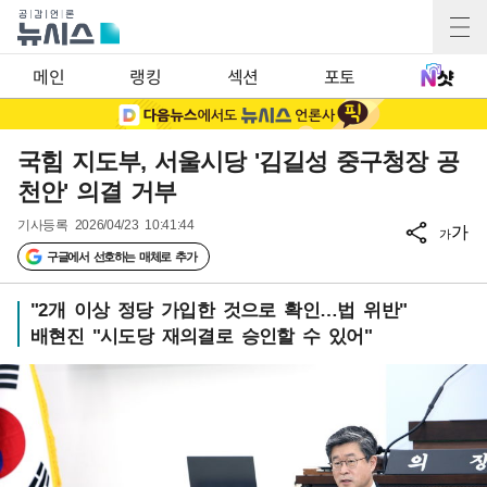
메인
랭킹
섹션
포토
국힘 지도부, 서울시당 '김길성 중구청장 공
천안' 의결 거부
기사등록
2026/04/23 10:41:44
가
가
구글에서 선호하는 매체로 추가
"2개 이상 정당 가입한 것으로 확인…법 위반"
배현진 "시도당 재의결로 승인할 수 있어"