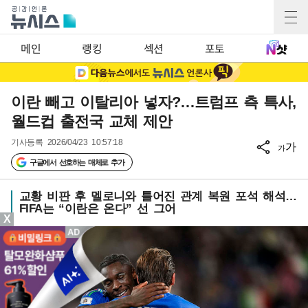
메인
랭킹
섹션
포토
이란 빼고 이탈리아 넣자?…트럼프 측 특사,
월드컵 출전국 교체 제안
기사등록
2026/04/23 10:57:18
가
가
구글에서 선호하는 매체로 추가
교황 비판 후 멜로니와 틀어진 관계 복원 포석 해석…
FIFA는 “이란은 온다” 선 그어
X