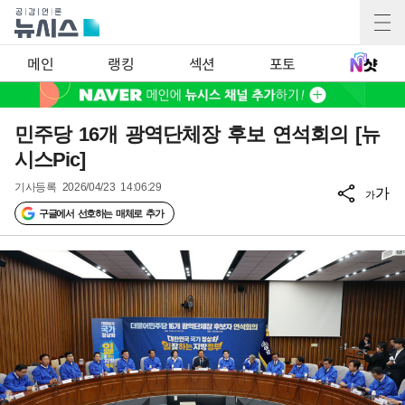
메인
랭킹
섹션
포토
민주당 16개 광역단체장 후보 연석회의 [뉴
시스Pic]
기사등록
2026/04/23 14:06:29
가
가
구글에서 선호하는 매체로 추가