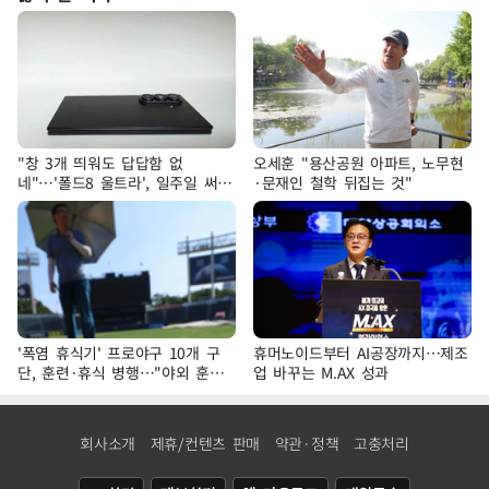
"창 3개 띄워도 답답함 없
오세훈 "용산공원 아파트, 노무현
네"…'폴드8 울트라', 일주일 써보
·문재인 철학 뒤집는 것"
니
'폭염 휴식기' 프로야구 10개 구
휴머노이드부터 AI공장까지…제조
단, 훈련·휴식 병행…"야외 훈련
업 바꾸는 M.AX 성과
해도 안전 최우선"
회사소개
제휴/컨텐츠 판매
약관·정책
고충처리