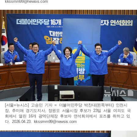
kkssmm99@newsis.com
[서울=뉴시스] 고승민 기자 = 더불어민주당 박찬대(왼쪽부터) 인천시
장, 추미애 경기도지사, 정원오 서울시장 후보가 23일 서울 여의도 국
회에서 열린 16개 광역단체장 후보자 연석회의에서 포즈를 취하고 있
다. 2026.04.23.
kkssmm99@newsis.com