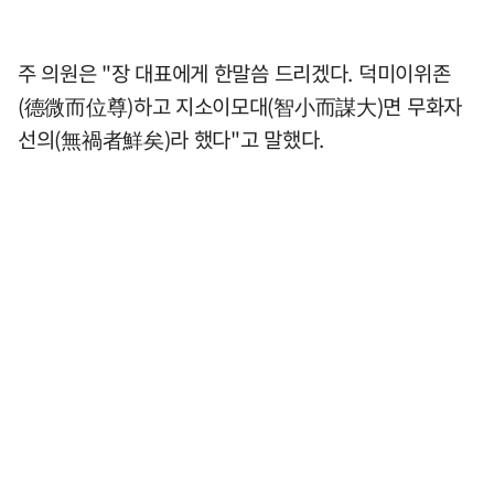
주 의원은 "장 대표에게 한말씀 드리겠다. 덕미이위존
(德微而位尊)하고 지소이모대(智小而謀大)면 무화자
선의(無禍者鮮矣)라 했다"고 말했다.