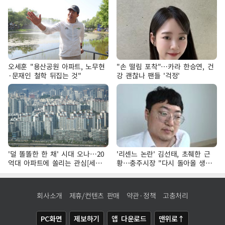
오세훈 "용산공원 아파트, 노무현
"손 떨림 포착"…카라 한승연, 건
·문재인 철학 뒤집는 것"
강 괜찮나 팬들 '걱정'
'덜 똘똘한 한 채' 시대 오나…20
'리센느 논란' 김선태, 초췌한 근
억대 아파트에 쏠리는 관심[세제
황…충주시장 "다시 돌아올 생
개편, 그 이후②]
각?"
회사소개
제휴/컨텐츠 판매
약관·정책
고충처리
PC화면
제보하기
앱 다운로드
맨위로↑