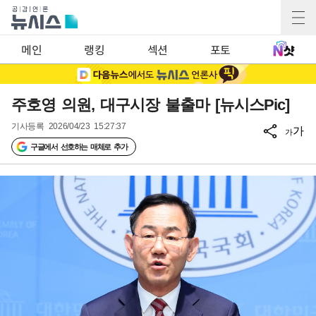
메인
랭킹
섹션
포토
주호영 의원, 대구시장 불출마 [뉴시스Pic]
기사등록
2026/04/23 15:27:37
가
가
구글에서 선호하는 매체로 추가