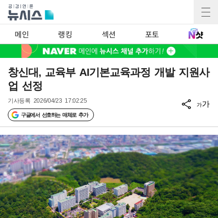
메인
랭킹
섹션
포토
창신대, 교육부 AI기본교육과정 개발 지원사
업 선정
기사등록
2026/04/23 17:02:25
가
가
구글에서 선호하는 매체로 추가