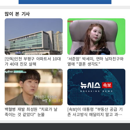
많이 본 기사
[단독]인천 부평구 아파트서 10대
'서준맘' 박세미, 연하 남자친구와
가 40대 친모 살해
열애 "결혼 생각도"
백혈병 재발 최성원 "치료가 날
[속보]이 대통령 "부동산 공급 기
죽이는 것 같았다" 눈물
존 사고방식 매달리지 말고 과감
히 실천"