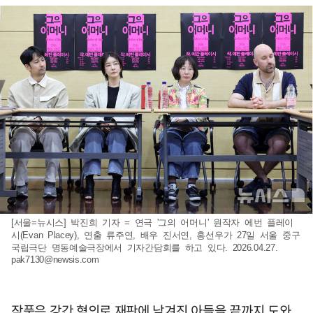
[서울=뉴시스] 박진희 기자 = 연극 '그의 어머니' 원작자 에번 플레이
시(Evan Placey), 연출 류주연, 배우 진서연, 홍선우가 27일 서울 중구
국립극단 명동예술극장에서 기자간담회를 하고 있다. 2026.04.27.
pak7130@newsis.com
작품은 강간 혐의로 재판에 남겨진 아들을 끝까지 도와