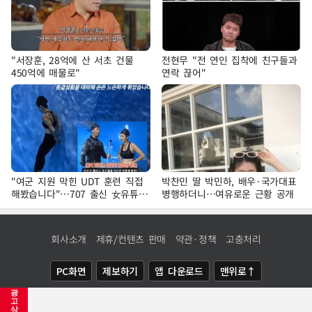
"서장훈, 28억에 산 서초 건물
전현무 "전 연인 집착에 친구들과
450억에 매물로"
연락 끊어"
"여군 지원 막힌 UDT 훈련 직접
박찬민 딸 박민하, 배우·국가대표
해봤습니다"…707 출신 女유튜버
병행하더니…여유로운 근황 공개
'완벽 소화'
회사소개
제휴/컨텐츠 판매
약관·정책
고충처리
PC화면
제보하기
앱 다운로드
맨위로↑
광
COPYRIGHTⓒ
NEWSIS
ALL RIGHTS RESERVED.
고
삭