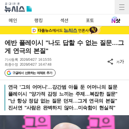
메인
랭킹
섹션
포토
에반 플레이시 "나도 답할 수 없는 질문…그
게 연극의 본질"
기사등록
2026/04/27 16:15:55
가
가
최종수정
2026/04/27 16:47:48
구글에서 선호하는 매체로 추가
연극 '그의 어머니'…강간범 아들 둔 어머니의 질문
플레이시 "양가적 감정 느끼는 주제…복잡한 질문"
"난 항상 정답 없는 질문 던져…그게 연극의 본질"
진서연 "사람은 완벽하지 않아…미숙함이 현실적"