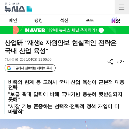
메인
랭킹
섹션
포토
산업硏 "재생e 자원안보 현실적인 전략은
국내 산업 육성"
기사등록
2026/04/28 11:00:00
가
가
구글에서 선호하는 매체로 추가
비축의 한계 등 고려시 국내 산업 육성이 근본적 대응
전략
"보급 확대 압력에 비해 국내기반 충분히 뒷받침되지
못해"
"시장 기능 존중하는 선택적·전략적 정책 개입이 더
바람직"