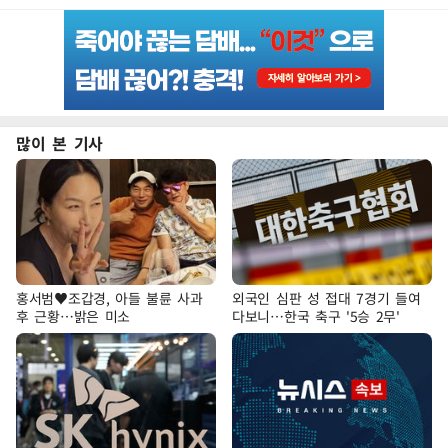
많이 본 기사
홍서범♥조갑경, 아들 불륜 사과
외국인 심판 성 접대 7경기 들여
후 근황…밝은 미소
다보니…한국 축구 '5승 2무'