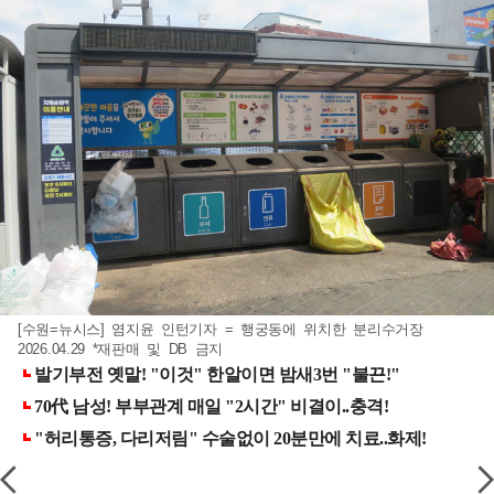
[수원=뉴시스] 염지윤 인턴기자 = 행궁동에 위치한 분리수거장
2026.04.29 *재판매 및 DB 금지