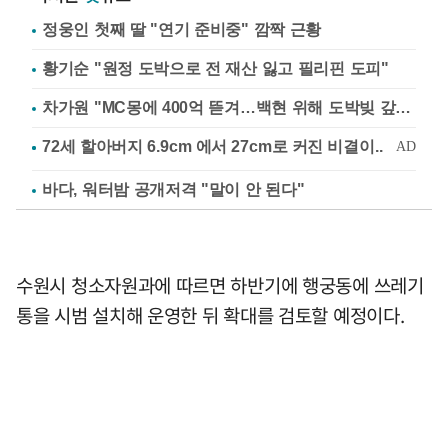
정웅인 첫째 딸 "연기 준비중" 깜짝 근황
황기순 "원정 도박으로 전 재산 잃고 필리핀 도피"
차가원 "MC몽에 400억 뜯겨…백현 위해 도박빚 갚아줘"
바다, 워터밤 공개저격 "말이 안 된다"
수원시 청소자원과에 따르면 하반기에 행궁동에 쓰레기
통을 시범 설치해 운영한 뒤 확대를 검토할 예정이다.