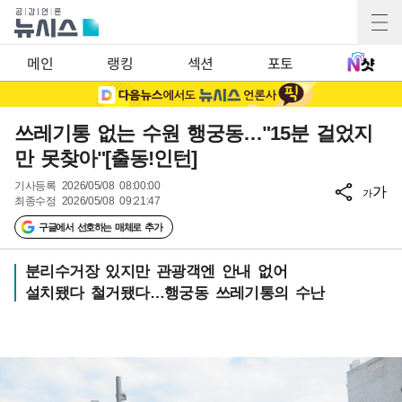
메인
랭킹
섹션
포토
쓰레기통 없는 수원 행궁동…"15분 걸었지
만 못찾아"[출동!인턴]
기사등록
2026/05/08 08:00:00
가
가
최종수정
2026/05/08 09:21:47
구글에서 선호하는 매체로 추가
분리수거장 있지만 관광객엔 안내 없어
설치됐다 철거됐다…행궁동 쓰레기통의 수난