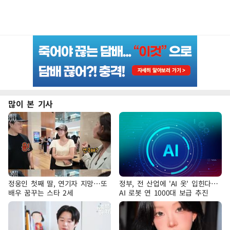
많이 본 기사
정웅인 첫째 딸, 연기자 지망…또
정부, 전 산업에 'AI 옷' 입힌다…
배우 꿈꾸는 스타 2세
AI 로봇 연 1000대 보급 추진