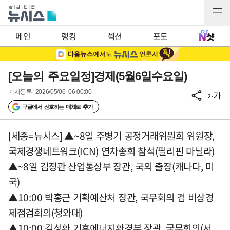
메인
랭킹
섹션
포토
[오늘의 주요일정]경제(5월6일수요일)
기사등록
2026/05/06 06:00:00
가
가
구글에서 선호하는 매체로 추가
[세종=뉴시스] ▲~8일 주병기 공정거래위원회 위원장,
국제경쟁네트워크(ICN) 연차총회 참석(필리핀 마닐라)
▲~8일 김정관 산업통상부 장관, 국외 출장(캐나다, 미
국)
▲10:00 박홍근 기획예산처 장관, 국무회의 겸 비상경
제점검회의(청와대)
▲10:00 김성환 기후에너지환경부 장관, 국무회의(서