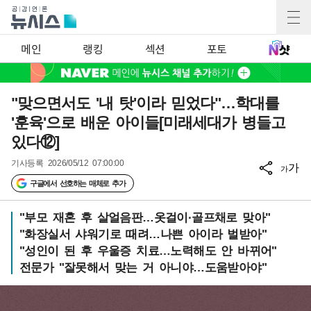
메인
랭킹
섹션
포토
"맞으면서도 '내 탓'이라 믿었다"…학대를
'훈육'으로 배운 아이들[미래세대가 병들고
있다⑫]
기사등록
2026/05/12 07:00:00
가
가
구글에서 선호하는 매체로 추가
"부모 재혼 후 살얼음판…옷걸이·골프채로 맞아"
"화장실서 샤워기로 때려…나쁜 아이라 벌받아"
"성인이 된 후 우울증 치료…노력해도 안 바뀌어"
전문가 "잘못해서 맞는 거 아니야…도움받아야"