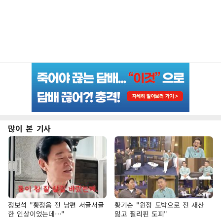
많이 본 기사
정보석 "황정음 전 남편 서글서글
황기순 "원정 도박으로 전 재산
한 인상이었는데…"
잃고 필리핀 도피"