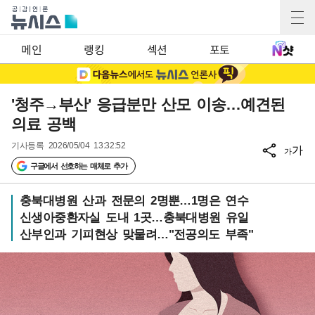
메인
랭킹
섹션
포토
'청주→부산' 응급분만 산모 이송…예견된
의료 공백
기사등록
2026/05/04 13:32:52
가
가
구글에서 선호하는 매체로 추가
충북대병원 산과 전문의 2명뿐…1명은 연수
신생아중환자실 도내 1곳…충북대병원 유일
산부인과 기피현상 맞물려…"전공의도 부족"