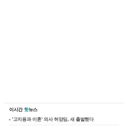
이시간
핫
뉴스
'고지용과 이혼' 의사 허양임, 새 출발했다