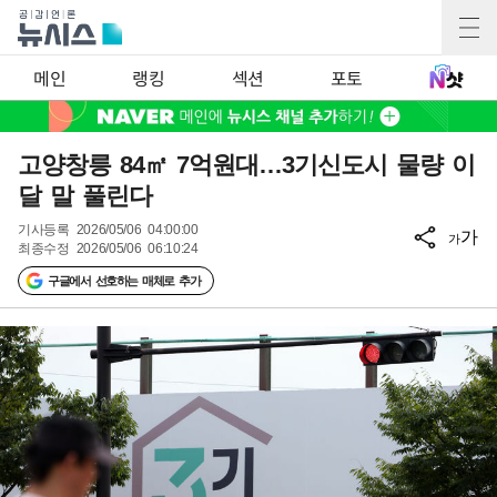
메인
랭킹
섹션
포토
고양창릉 84㎡ 7억원대…3기신도시 물량 이
달 말 풀린다
기사등록
2026/05/06 04:00:00
가
가
최종수정
2026/05/06 06:10:24
구글에서 선호하는 매체로 추가