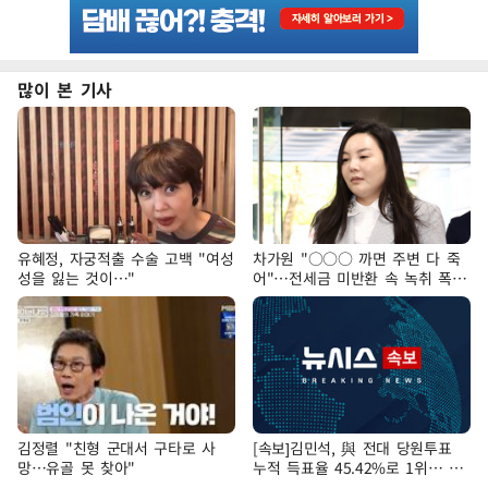
많이 본 기사
유혜정, 자궁적출 수술 고백 "여성
차가원 "○○○ 까면 주변 다 죽
성을 잃는 것이…"
어"…전세금 미반환 속 녹취 폭로
파장
김정렬 "친형 군대서 구타로 사
[속보]김민석, 與 전대 당원투표
망…유골 못 찾아"
누적 득표율 45.42%로 1위… 정
청래 44.56%