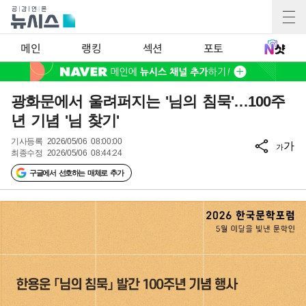
메인
랭킹
섹션
포토
광화문에서 울려퍼지는 '님의 침묵'…100주
년 기념 '님 찾기'
기사등록
2026/05/06 08:00:00
가
가
최종수정
2026/05/06 08:44:24
구글에서 선호하는 매체로 추가