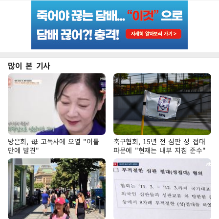
많이 본 기사
방은희, 母 고독사에 오열 "이틀
축구협회, 15년 전 심판 성 접대
만에 발견"
파문에 "현재는 내부 지침 준수"