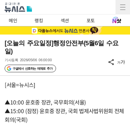
메인
랭킹
섹션
포토
[오늘의 주요일정]행정안전부(5월6일 수요
일)
기사등록
2026/05/06 06:00:00
가
가
구글에서 선호하는 매체로 추가
[서울=뉴시스]
▲10:00 윤호중 장관, 국무회의(서울)
▲15:00 (잠정) 윤호중 장관, 국회 법제사법위원회 전체
회의(국회)