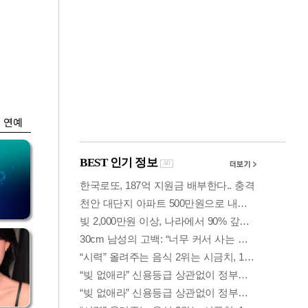
금융
언급
6월 경상수지 497.3
'우
억 달러…38개월 연
속 흑자
연예