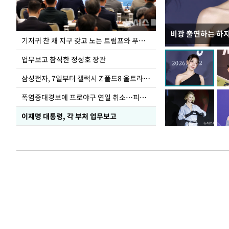
비광 출연하는 하
송영길·정청래·김
기저귀 찬 채 지구 갖고 노는 트럼프와 푸틴 형상 미로
TV 토론
업무보고 참석한 정성호 장관
삼성전자, 7일부터 갤럭시 Z 폴드8 울트라·폴드8·플립8 출시
폭염중대경보에 프로야구 연일 취소…피칭 연습장 '52도'
이재명 대통령, 각 부처 업무보고