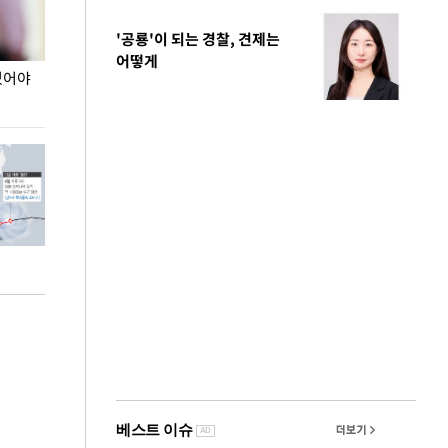
'공룡'이 되는 경찰, 견제는
어떻게
있어야
장동혁 "李 대통령 역대급 망언…정신세계 궁금
이재명 대통령, 
하다"
선 다해 강구해야