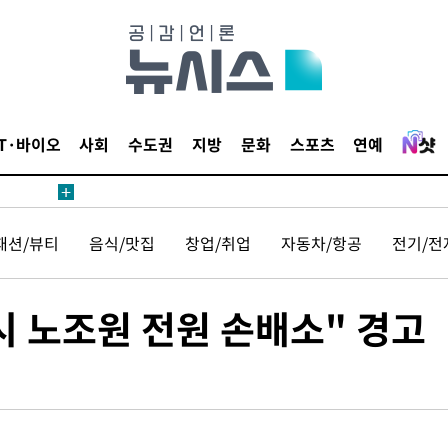
무부 대변인
등 압수수
월 중 예
IT·바이오
사회
수도권
지방
문화
스포츠
연예
장
패션/뷰티
음식/맛집
창업/취업
자동차/항공
전기/전
 구축
시 노조원 전원 손배소" 경고
조 마감 다
 어려워"
무부 대변인
등 압수수
월 중 예