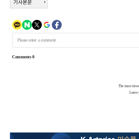
기사본문
상
-31406초 전 >
[속보]코스피 매도사이드카 발동…4%대 급락
-30678초 전 >
[속보]전남광주 초대 시민추천 부시장에 백승주·윤난실
-28239초 전 >
서울 열대야 15일째 지속…비공식 '초열대야' 30도 넘어
-26806초 전 >
[속보]코스닥, 2.15포인트(0.27%) 내린 797.44 출발
-26789초 전 >
[속보]코스피, 119.51포인트(1.81%) 내린 6478.75 개
-23236초 전 >
6월 경상수지 497.3억 달러…두 달 연속 사상 최대
-23187초 전 >
서울 낮 39도 '폭염중대경보'…40도 관측 가능성도
-20549초 전 >
미 워싱턴주 스포캔 시의 통제불능 3개 산불, 방화선 일부
-12722초 전 >
[속보] 호르무즈 해협 이란-오만 협상 기대속 뉴욕증시 혼
우 0.49%↑
-11077초 전 >
[속보] 이란 대통령 "지금 최고지도자와 소통하기가 매우
취임 3년 인터뷰
1시간 전 >
[속보] "이란-오만, 호르무즈 해협 통행 항로 합의" 이란 외