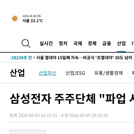
1시간 전 >
[속보] "이란-오만, 호르무즈 해협 통행 항로 합의" 이란 외
-32226초 전 >
[속보]경찰, '홍명보 선임 논란' 대한축구협회·축구회관 
2026.08.06 (목)
서울 33.1℃
색
-31613초 전 >
[속보]산업장관 "美무역법 제301조 과잉생산 결과 발표 8
상
-31406초 전 >
[속보]코스피 매도사이드카 발동…4%대 급락
-30678초 전 >
[속보]전남광주 초대 시민추천 부시장에 백승주·윤난실
실시간
정치
국제
경제
금융
산업
-28239초 전 >
서울 열대야 15일째 지속…비공식 '초열대야' 30도 넘어
-26806초 전 >
[속보]코스닥, 2.15포인트(0.27%) 내린 797.44 출발
-26789초 전 >
[속보]코스피, 119.51포인트(1.81%) 내린 6478.75 개
산업
산업최신
산업/ESG
유통/생활경제
-23236초 전 >
6월 경상수지 497.3억 달러…두 달 연속 사상 최대
-23187초 전 >
서울 낮 39도 '폭염중대경보'…40도 관측 가능성도
-20549초 전 >
미 워싱턴주 스포캔 시의 통제불능 3개 산불, 방화선 일부
삼성전자 주주단체 "파업 
-12722초 전 >
[속보] 호르무즈 해협 이란-오만 협상 기대속 뉴욕증시 혼
우 0.49%↑
-11077초 전 >
[속보] 이란 대통령 "지금 최고지도자와 소통하기가 매우
취임 3년 인터뷰
등록 2026.05.05 10:15:35
수정 2026.05.05 20:55:20
1시간 전 >
[속보] "이란-오만, 호르무즈 해협 통행 항로 합의" 이란 외
-32226초 전 >
[속보]경찰, '홍명보 선임 논란' 대한축구협회·축구회관 
색
-31613초 전 >
[속보]산업장관 "美무역법 제301조 과잉생산 결과 발표 8