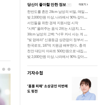
기자수첩
'홈플 피해' 소상공인 이번에
도 뒷전