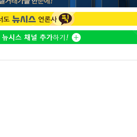
정웅인 첫째 딸, 연기자 지
1
망…또 배우 꿈꾸는 스타 2
정부, 전 산업에 'AI 옷' 
2
1000대 보급 추진
'첫 주연' 정준원 "심판
3
돼"
최준희, 또 성형수술 예고 
4
황기순 "원정 도박으로 전
5
도피"
美, 엔화 방어하며 원화도
6
정 '우군' 되나
브라이언, 눈 마주치고도 인
7
후배 폭로