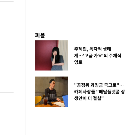
피플
주혜린, 독자적 생태
계…'고급 가요'의 주체적
영토
"공정위 과징금 국고로"…
카페사장들 "배달플랫폼 상
생안이 더 절실"