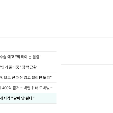
수술 예고 "짝짝이 눈 탈출"
"연기 준비중" 깜짝 근황
도박으로 전 재산 잃고 필리핀 도피"
차가원 "MC몽에 400억 뜯겨…백현 위해 도박빚 갚아줘"
개저격 "말이 안 된다"