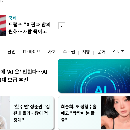
.
국제
경제
트럼프 "이란과 합의
엔화 이어 원화 
원해…사람 죽이고
한 美…환율 안정 
싶지 않아"
군' 되나
융
산업
IT·바이오
사회
수도권
지방
문화
스포츠
에 'AI 옷' 입힌다…AI
0대 보급 추진
'첫 주연' 정준원 "심
최준희, 또 성형수술
판대 올라…많이 걱
예고 "짝짝이 눈 탈
정돼"
출"