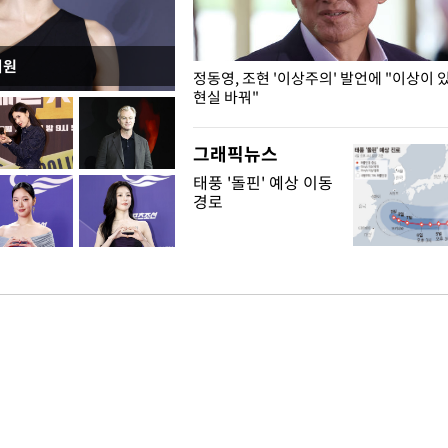
지원
민석, 전당대회 앞두고 두 번째
정동영, 조현 '이상주의' 발언에 "이상이 
현실 바꿔"
그래픽뉴스
태풍 '돌핀' 예상 이동
경로