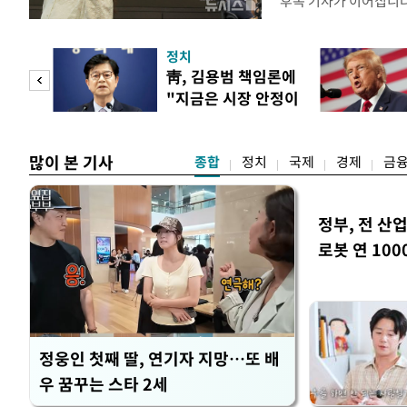
후속 기사가 이어집니다
정치
 놀
靑, 김용범 책임론에
"지금은 시장 안정이
 첫
우선"
많이 본 기사
종합
정치
국제
경제
금
정부, 전 산업
로봇 연 100
정웅인 첫째 딸, 연기자 지망…또 배
우 꿈꾸는 스타 2세