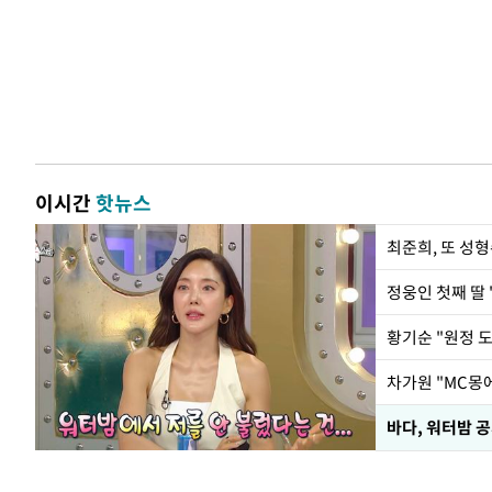
이시간
핫뉴스
최준희, 또 성형
정웅인 첫째 딸 
황기순 "원정 
바다, 워터밤 공