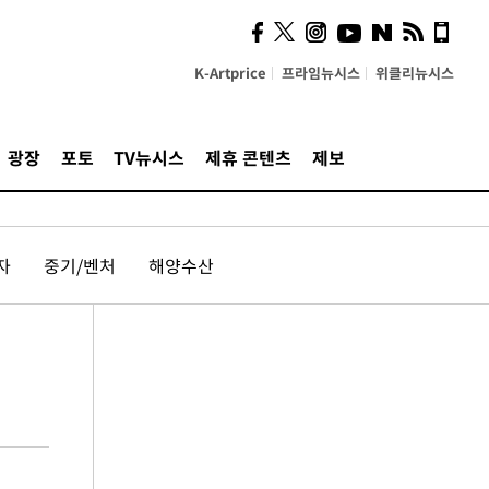
K-Artprice
프라임뉴시스
위클리뉴시스
광장
포토
TV뉴시스
제휴 콘텐츠
제보
자
중기/벤처
해양수산