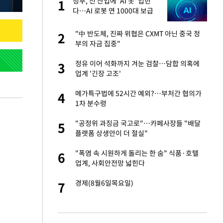
정부, 전 산업에 'AI 옷' 입힌
1
1
세
다…AI 로봇 연 1000대 보급
추진
입힌다…AI 로봇 연
"中 반도체, 진짜 위협은 CXMT 아닌 중국 정
2
2
부의 자금 집중"
대 올라…많이 걱정
정유 이어 석화까지 겨눈 검찰…담합 의혹에
3
3
업계 '긴장 고조'
"짝짝이 눈 탈출"
메가특구법에 52시간 예외?…부처간 협의가
4
4
1차 분수령
 재산 잃고 필리핀
"공정위 과징금 국고로"…카페사장들 "배달
5
5
플랫폼 상생안이 더 절실"
 소환…韓 환율 안
"폭염 속 시원하게 돌리는 한 숨" 식품·호텔
6
6
업계, 사회안전망 넓힌다
사 안한 '무개념'
경제(8월6일목요일)
7
7