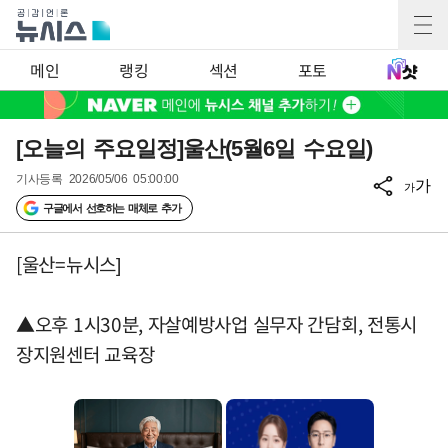
메인
랭킹
섹션
포토
[오늘의 주요일정]울산(5월6일 수요일)
기사등록
2026/05/06 05:00:00
가
가
구글에서 선호하는 매체로 추가
[울산=뉴시스]
▲오후 1시30분, 자살예방사업 실무자 간담회, 전통시
장지원센터 교육장