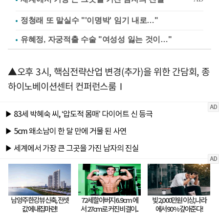
정청래 또 말실수 "'이명박' 임기 내로…"
유혜정, 자궁적출 수술 "여성성 잃는 것이…"
▲오후 3시, 핵심전략산업 변경(추가)을 위한 간담회, 종
하이노베이션센터 컨퍼런스룸Ⅰ