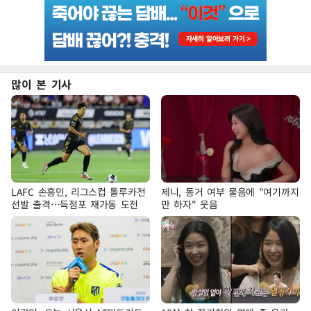
많이 본 기사
LAFC 손흥민, 리그스컵 톨루카전
제니, 동거 여부 물음에 "여기까지
선발 출격…득점포 재가동 도전
만 하자" 웃음