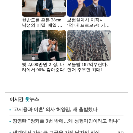
이시간
핫
뉴스
'고지용과 이혼' 의사 허양임, 새 출발했다
장영란 "쌍커풀 3번 밖에…왜 성형미인이라고 하냐"