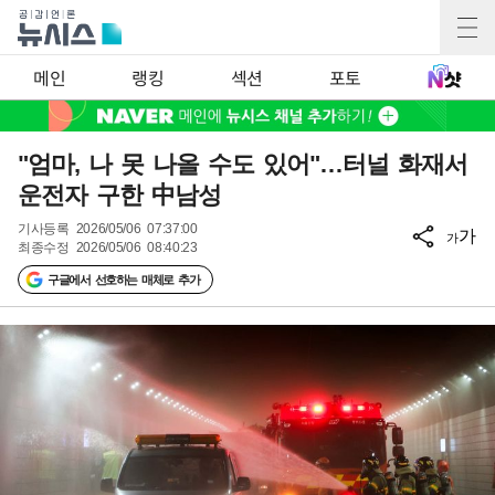
메인
랭킹
섹션
포토
"엄마, 나 못 나올 수도 있어"…터널 화재서
운전자 구한 中남성
기사등록
2026/05/06 07:37:00
가
가
최종수정
2026/05/06 08:40:23
구글에서 선호하는 매체로 추가