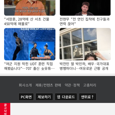
"서장훈, 28억에 산 서초 건물
전현무 "전 연인 집착에 친구들과
450억에 매물로"
연락 끊어"
"여군 지원 막힌 UDT 훈련 직접
박찬민 딸 박민하, 배우·국가대표
해봤습니다"…707 출신 女유튜버
병행하더니…여유로운 근황 공개
'완벽 소화'
회사소개
제휴/컨텐츠 판매
약관·정책
고충처리
PC화면
제보하기
앱 다운로드
맨위로↑
광
COPYRIGHTⓒ
NEWSIS
ALL RIGHTS RESERVED.
고
삭
제