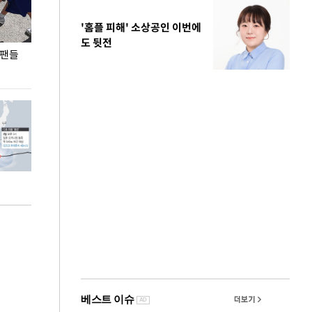
'홈플 피해' 소상공인 이번에
도 뒷전
 팬들
이 대통령, '청년 대책 속도 높여야…폭염 문제도
입추 코앞인데 전
총력 대응'