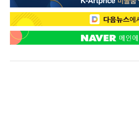
-24215초 전 >
[속보]코스피, 301.88포인트(4.58%) 내린 6296.38 마
-24080초 전 >
[속보]원·달러 환율, 0.7원 내린 1423.8원 마감
-21679초 전 >
"여기 떨어졌다"…다누리, 스페이스X 로켓 달 충돌 흔적
-18724초 전 >
손흥민, 5경기 연속골 실패…LAFC는 승부차기 끝 과달
-11325초 전 >
내일까지 39도 '펄펄'…기상청 "태풍 지나며 폭염 잠시 
-10962초 전 >
트럼프, 한국계 진보 주지사 후보 맹공…"공산주의가 최대
-10940초 전 >
"美간섭에 합의 지연"…트럼프, '이란 호르무즈 통제권'
-7460초 전 >
[속보]산업장관 "李정부, 원전 반대 안해…안정 전력 위해
-6157초 전 >
[속보]경찰, '홍명보 선임 논란' 대한축구협회·축구회관 
-5544초 전 >
[속보]산업장관 "美무역법 제301조 과잉생산 결과 발표 8