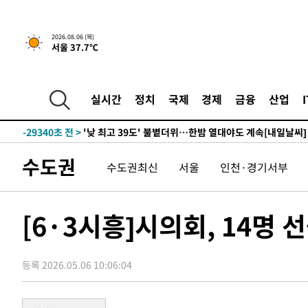
-5544초 전 >
[속보]산업장관 "美무역법 제301조 과잉생산 결과 발표 8
2026.08.06 (목)
서울 37.7℃
-32108초 전 >
日방위성, 北이 동해로 쏜 발사체는 탄도미사일 가능성
-30538초 전 >
[속보] SKT, 에이닷 서비스 장애 발생…"원인 파악 중"
-29944초 전 >
[속보]합참 "북, 동해상으로 미상 발사체 발사"
실시간
정치
국제
경제
금융
산업
-29340초 전 >
'낮 최고 39도' 불볕더위…한밤 열대야도 계속[내일날씨]
-29299초 전 >
[속보]7~9일 프로야구 3연전도 폭염 취소…11일 재개
-28961초 전 >
"韓 외환시장 개입 관측 배경엔 美의 대한국 무역적자 있
수도권
수도권최신
서울
인천·경기서부
-28788초 전 >
'월드컵 탈락 후폭풍' 축구협회…초유의 압수수색에 '충격
-28628초 전 >
서울 낮 37.9도, 올여름 최고치 경신…영등포 순간 '40도
-28190초 전 >
[속보]종합특검, 대검 추가 압수수색…내란 중요임무종사
[6·3시흥]시의회, 14명 
-24285초 전 >
[속보]코스닥, 800p 회복…0.26% 오른 801.67 마감
-24215초 전 >
[속보]코스피, 301.88포인트(4.58%) 내린 6296.38 마
등록 2026.05.06 10:06:04
-24080초 전 >
[속보]원·달러 환율, 0.7원 내린 1423.8원 마감
-21679초 전 >
"여기 떨어졌다"…다누리, 스페이스X 로켓 달 충돌 흔적
-18724초 전 >
손흥민, 5경기 연속골 실패…LAFC는 승부차기 끝 과달