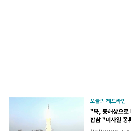
오늘의 헤드라인
"북, 동해상으로
합참 "미사일 종