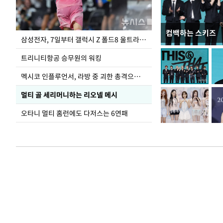
컴백하는 스키즈
입추 하루 앞둔 
삼성전자, 7일부터 갤럭시 Z 폴드8 울트라·폴드8·플립8 출시
폭염
트리니티항공 승무원의 워킹
멕시코 인플루언서, 라방 중 괴한 총격으로 사망
멀티 골 세리머니하는 리오넬 메시
오타니 멀티 홈런에도 다저스는 6연패