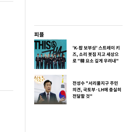
피플
'K-팝 보부상' 스트레이 키
즈, 소리 봇짐 지고 세상으
로 "韓 요소 깊게 우려내"
전성수 "서리풀지구 주민
의견, 국토부·LH에 충실히
전달할 것"