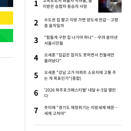
재
고속도로서 화물차 낙하물, 들
1
1
이받은 승합차 동승자 사망
서글서글한 인상이
수도권 집 팔고 지방 가면 양도세 반값…고령
2
2
층 움직일까
입힌다…AI 로봇 연
"힘들게 구한 집 나가야 하나"…우려 쏟아낸
3
3
서울시민들
 미반환은 고도의
오세훈 "집값은 잡지도 못하면서 전월세만
4
4
올려놨다"
이 안 된다"
오세훈 "강남 고가 아파트 소유자에 고통 주
5
5
는 게 목표인가"(종합)
"짝짝이 눈 탈출"
'2026 파주포크페스티벌' 내달 4~5일 열린
6
6
다
인간들이 이 꼴 만
추미애 "경기도 재정위기는 지방세제 때문…
7
7
격한 반응
세제 고쳐야"