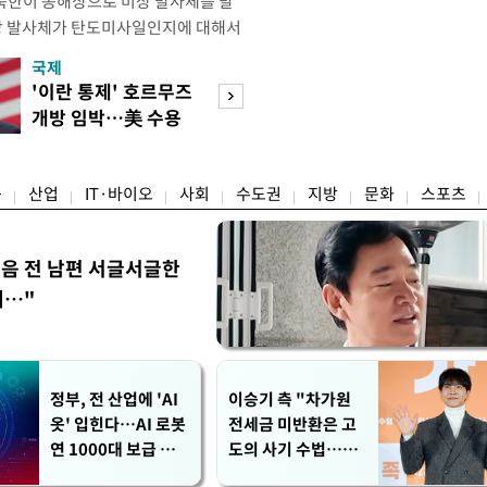
북한이 동해상으로 미상 발사체를 발
해당 발사체가 탄도미사일인지에 대해서
있다. 군은 발사체 종류와 제원 등을
국제
경제
북한은 지난 5월 26일 서해상으로 근거
'이란 통제' 호르무즈
강남 초고가 겨냥
 다종의 발사체를 발사한 바 있다. 당
개방 임박…美 수용
제개편…전월세 
km를 비행해 탄착했다.
할까
탄' 우려
융
산업
IT·바이오
사회
수도권
지방
문화
스포츠
음 전 남편 서글서글한
…"
정부, 전 산업에 'AI
이승기 측 "차가원
옷' 입힌다…AI 로봇
전세금 미반환은 고
연 1000대 보급 추
도의 사기 수법…엄
진
벌 원해"