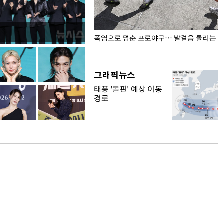
전남광주… 열화상 카메라에 담긴
폭염으로 멈춘 프로야구… 발걸음 돌리는
그래픽뉴스
태풍 '돌핀' 예상 이동
경로