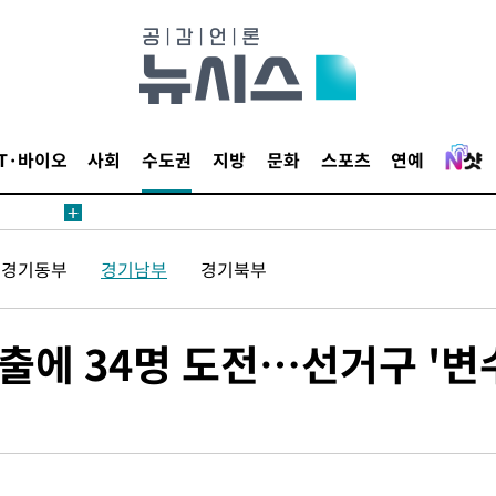
월 중 예상
IT·바이오
사회
수도권
지방
문화
스포츠
연예
어"
경기동부
경기남부
경기북부
·당황'
'
 혐의
선출에 34명 도전…선거구 '변
감
 포착
라하라 격파