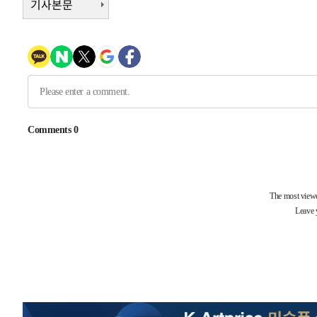
기사본문
-11325초 전 >
내일까지 39도 '펄펄'…기상청 "태풍 지나며 폭염 잠시 
-10962초 전 >
트럼프, 한국계 진보 주지사 후보 맹공…"공산주의가 최대
-10940초 전 >
"美간섭에 합의 지연"…트럼프, '이란 호르무즈 통제권'
-7460초 전 >
[속보]산업장관 "李정부, 원전 반대 안해…안정 전력 위해
-6157초 전 >
[속보]경찰, '홍명보 선임 논란' 대한축구협회·축구회관 
-5544초 전 >
[속보]산업장관 "美무역법 제301조 과잉생산 결과 발표 8
-32108초 전 >
日방위성, 北이 동해로 쏜 발사체는 탄도미사일 가능성
-30538초 전 >
[속보] SKT, 에이닷 서비스 장애 발생…"원인 파악 중"
-29944초 전 >
[속보]합참 "북, 동해상으로 미상 발사체 발사"
-29340초 전 >
'낮 최고 39도' 불볕더위…한밤 열대야도 계속[내일날씨]
-29299초 전 >
[속보]7~9일 프로야구 3연전도 폭염 취소…11일 재개
-28961초 전 >
"韓 외환시장 개입 관측 배경엔 美의 대한국 무역적자 있
-28788초 전 >
'월드컵 탈락 후폭풍' 축구협회…초유의 압수수색에 '충격
-28628초 전 >
서울 낮 37.9도, 올여름 최고치 경신…영등포 순간 '40도
-28190초 전 >
[속보]종합특검, 대검 추가 압수수색…내란 중요임무종사
-24285초 전 >
[속보]코스닥, 800p 회복…0.26% 오른 801.67 마감