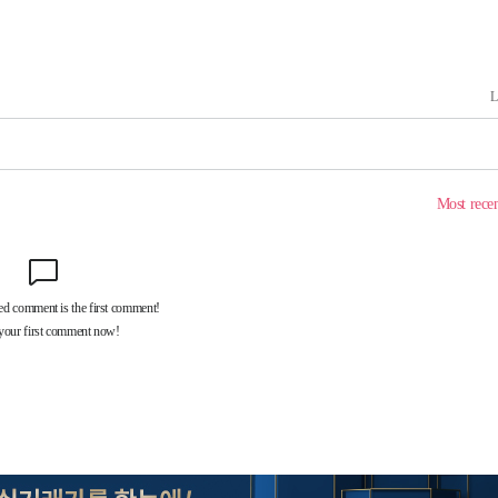
꺾인다"
 위협"
 수용할까
 불가피"
등 압수수색
월 중 예상
어"
·당황'
'
 혐의