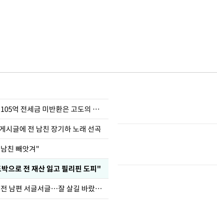
이승기 "차가원 105억 전세금 미반환은 고도의 사기"
 게시글에 전 남친 장기하 노래 선곡
 남친 빼앗겨"
도박으로 전 재산 잃고 필리핀 도피"
정보석 "황정음 전 남편 서글서글…잘 살길 바랐는데"