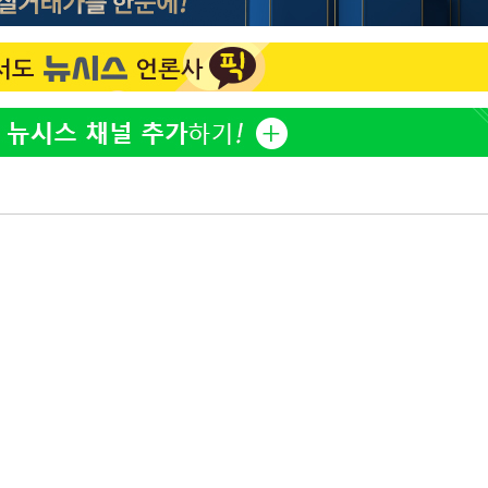
황기순 "원정 도박으로 전 
1
산 잃고 필리핀 도피"
감
정보석 "황정음 전 남편 
2
 포착
었는데…"
라하라 격파
정부, 전 산업에 'AI 옷' 
3
꺾인다"
1000대 보급 추진
 위협"
이승기 측 "차가원 전세금
4
 수용할까
사기 수법…엄벌 원해"
 불가피"
바다, 워터밤 공개저격 "말
5
등 압수수색
월 중 예상
최준희, 또 성형수술 예고 
6
허지웅 "우리가 지지했던 
7
들었다"…형소법 개정에 