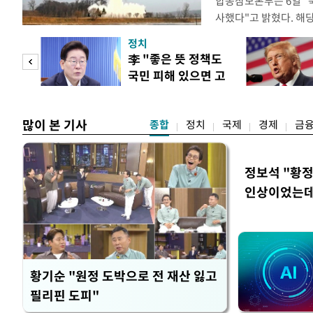
합동참모본부는 6일 "
사했다"고 밝혔다. 
는 아직 확인되지 않고 
정치
분석 중에 있다. 앞서 
"사적
李 "좋은 뜻 정책도
리 탄도미사일을 포함한
국민 피해 있으면 고
시 탄도미사일은 80여
 차이
쳐야"
많이 본 기사
종합
정치
국제
경제
금
정보석 "황정
인상이었는데
황기순 "원정 도박으로 전 재산 잃고
필리핀 도피"