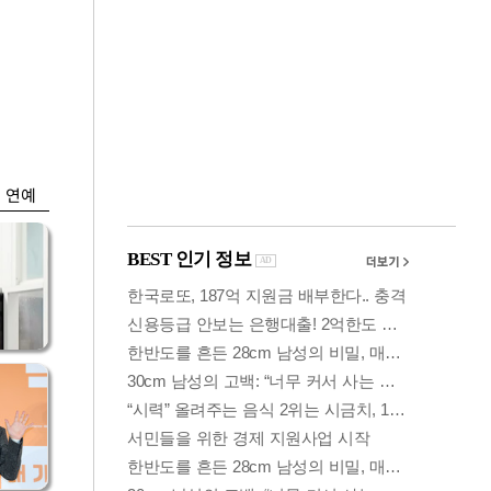
금융
 세
외국인 폭풍매도에
'유
코스피 6200선 주저
앉아
연예