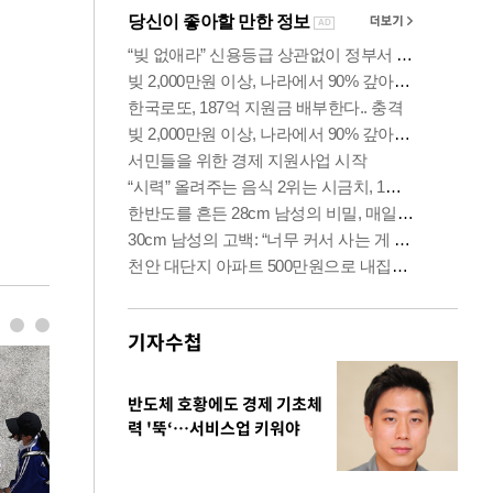
기자수첩
반도체 호황에도 경제 기초체
력 '뚝‘…서비스업 키워야