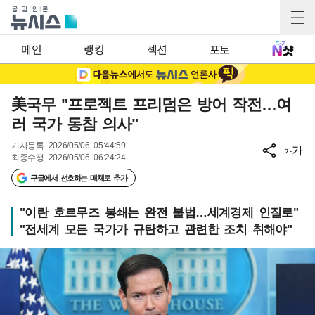
메인
랭킹
섹션
포토
美국무 "프로젝트 프리덤은 방어 작전…여
러 국가 동참 의사"
기사등록
2026/05/06 05:44:59
가
가
최종수정
2026/05/06 06:24:24
구글에서 선호하는 매체로 추가
"이란 호르무즈 봉쇄는 완전 불법…세계경제 인질로"
"전세계 모든 국가가 규탄하고 관련한 조치 취해야"