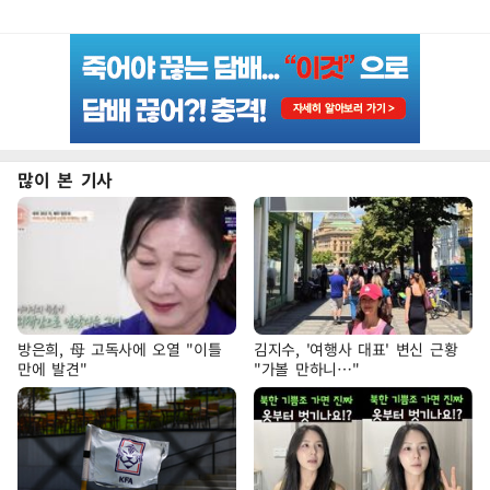
많이 본 기사
방은희, 母 고독사에 오열 "이틀
김지수, '여행사 대표' 변신 근황
만에 발견"
"가볼 만하니…"