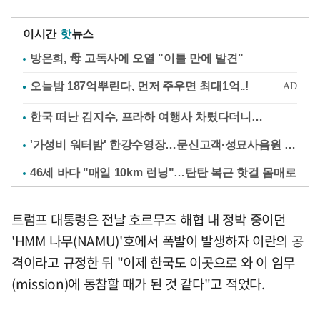
이시간
핫
뉴스
방은희, 母 고독사에 오열 "이틀 만에 발견"
한국 떠난 김지수, 프라하 여행사 차렸다더니…
'가성비 워터밤' 한강수영장…문신고객·성묘사음원 민원
46세 바다 "매일 10km 런닝"…탄탄 복근 핫걸 몸매로
트럼프 대통령은 전날 호르무즈 해협 내 정박 중이던
'HMM 나무(NAMU)'호에서 폭발이 발생하자 이란의 공
격이라고 규정한 뒤 "이제 한국도 이곳으로 와 이 임무
(mission)에 동참할 때가 된 것 같다"고 적었다.