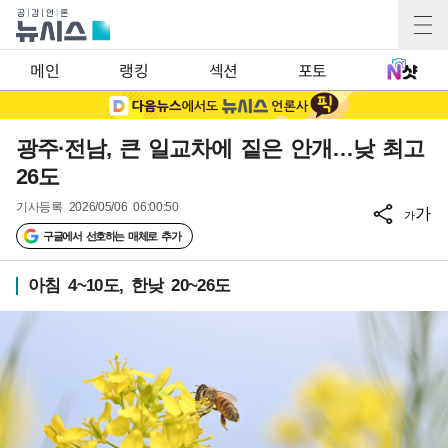
메인
랭킹
섹션
포토
광주·전남, 큰 일교차에 짙은 안개…낮 최고
26도
기사등록
2026/05/06 06:00:50
가
가
구글에서 선호하는 매체로 추가
아침 4~10도, 한낮 20~26도