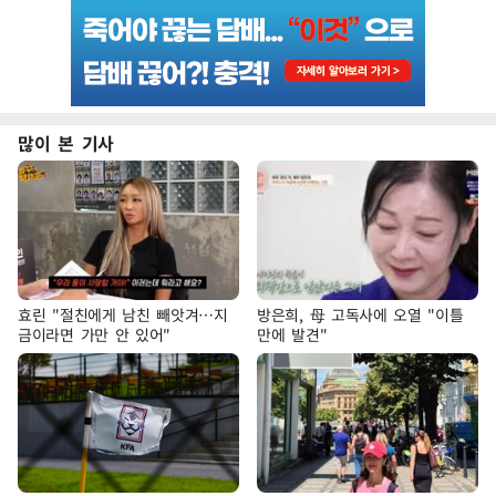
많이 본 기사
효린 "절친에게 남친 빼앗겨…지
방은희, 母 고독사에 오열 "이틀
금이라면 가만 안 있어"
만에 발견"