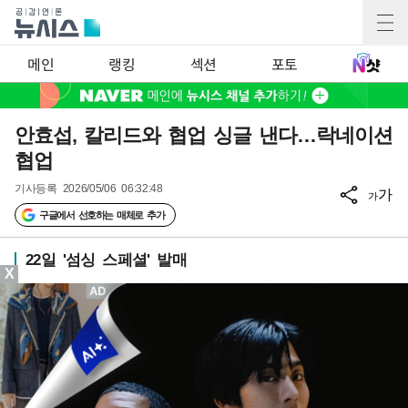
메인
랭킹
섹션
포토
안효섭, 칼리드와 협업 싱글 낸다…락네이션
협업
기사등록
2026/05/06 06:32:48
가
가
구글에서 선호하는 매체로 추가
22일 '섬싱 스페셜' 발매
X