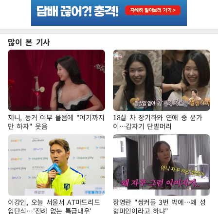
많이 본 기사
제니, 동거 여부 물음에 "여기까지
18살 차 장기하와 연애 중 윤가
만 하자" 웃음
이…갑자기 단발머리
이강인, 오늘 서울서 AT마드리드
장영란 "쌍커풀 3번 밖에…왜 성
입단식…'전례 없는 특급대우'
형미인이라고 하냐"