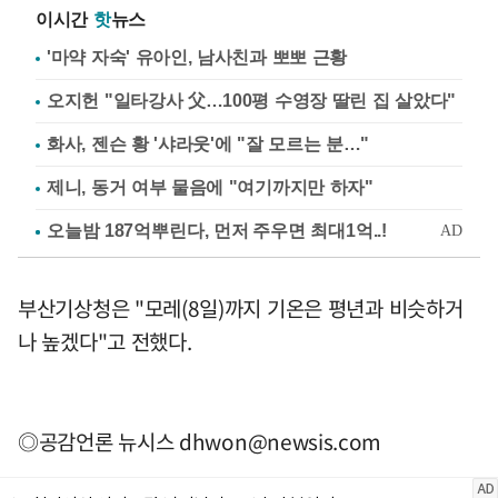
이시간
핫
뉴스
'마약 자숙' 유아인, 남사친과 뽀뽀 근황
오지헌 "일타강사 父…100평 수영장 딸린 집 살았다"
화사, 젠슨 황 '샤라웃'에 "잘 모르는 분…"
제니, 동거 여부 물음에 "여기까지만 하자"
부산기상청은 "모레(8일)까지 기온은 평년과 비슷하거
나 높겠다"고 전했다.
◎공감언론 뉴시스
dhwon@newsis.com