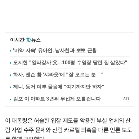
이시간
핫
뉴스
'마약 자숙' 유아인, 남사친과 뽀뽀 근황
오지헌 "일타강사 父…100평 수영장 딸린 집 살았다"
화사, 젠슨 황 '샤라웃'에 "잘 모르는 분…"
제니, 동거 여부 물음에 "여기까지만 하자"
이 대통령은 허술한 입찰 제도를 악용한 부실 업체의 산
림 사업 수주 문제와 산림 카르텔 의혹을 다룬 언론 보도
를 함께 공유했다.