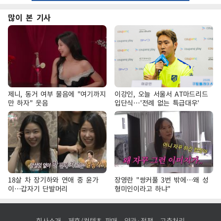
많이 본 기사
제니, 동거 여부 물음에 "여기까지
이강인, 오늘 서울서 AT마드리드
만 하자" 웃음
입단식…'전례 없는 특급대우'
18살 차 장기하와 연애 중 윤가
장영란 "쌍커풀 3번 밖에…왜 성
이…갑자기 단발머리
형미인이라고 하냐"
회사소개
제휴/컨텐츠 판매
약관·정책
고충처리