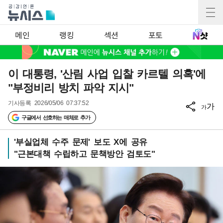
메인
랭킹
섹션
포토
이 대통령, '산림 사업 입찰 카르텔 의혹'에
"부정비리 방치 파악 지시"
기사등록
2026/05/06 07:37:52
가
가
구글에서 선호하는 매체로 추가
'부실업체 수주 문제' 보도 X에 공유
"근본대책 수립하고 문책방안 검토도"