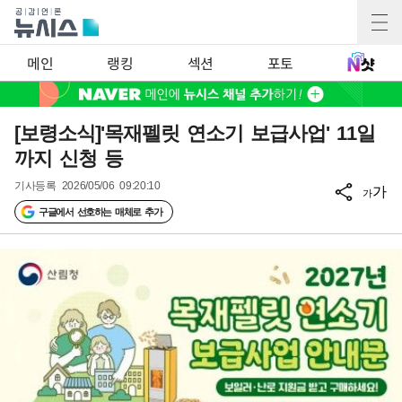
메인
랭킹
섹션
포토
[보령소식]'목재펠릿 연소기 보급사업' 11일
까지 신청 등
기사등록
2026/05/06 09:20:10
가
가
구글에서 선호하는 매체로 추가