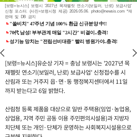
[보령=뉴시스] 보령시 '2027년 목재펠릿 연소기(보일러, 난로) 보급사업'
신청 포스터. (사진=보령시청 제공) 2026.05.06.
photo@newsis.com
*재
판매 및 DB 금지
[보령=뉴시스]유순상 기자 = 충남 보령시는 '2027년 목
재펠릿 연소기(보일러, 난로) 보급사업' 신청접수를 시
산림과 또는 거주지 읍·면·동 행정복지센터에서 11일
까지 받는다고 6일 밝혔다.
산림청 등록 제품을 대상으로 일반 주택용(임업·농업용,
상업용, 지역 주민 공동 이용 주민편의시설용)과 지방자
치단체 또는 개인·단체가 운영하는 사회복지시설용으로
구분해 지원한다.