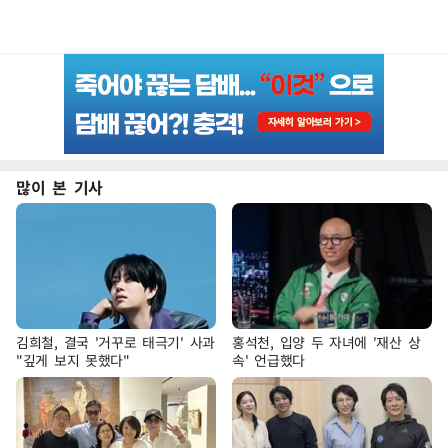
많이 본 기사
김희철, 결국 '거꾸로 태극기' 사과
홍석천, 입양 두 자녀에 '재산 상
"깊게 보지 못했다"
속' 언급했다