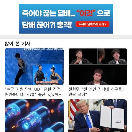
많이 본 기사
"여군 지원 막힌 UDT 훈련 직접
전현무 "전 연인 집착에 친구들과
해봤습니다"…707 출신 女유튜버
연락 끊어"
'완벽 소화'