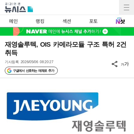
메인
랭킹
섹션
포토
재영솔루텍, OIS 카메라모듈 구조 특허 2건
취득
기사등록
2026/05/06 08:20:27
가
가
구글에서 선호하는 매체로 추가