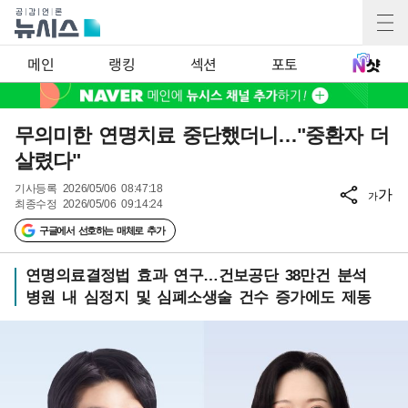
메인
랭킹
섹션
포토
무의미한 연명치료 중단했더니…"중환자 더
살렸다"
기사등록
2026/05/06 08:47:18
가
가
최종수정
2026/05/06 09:14:24
구글에서 선호하는 매체로 추가
연명의료결정법 효과 연구…건보공단 38만건 분석
병원 내 심정지 및 심폐소생술 건수 증가에도 제동