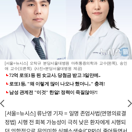
[서울=뉴시스] 오탁규 분당서울대병원 마취통증의학과 교수(왼쪽), 송인
애 교수(오른쪽). (사진=분당서울대병원 제공)
[서울=뉴시스] 류난영 기자 = 일명 존엄사법(연명의료결
정법) 시행 전 회복 가능성이 극히 낮은 환자에게 시행되
던 의학적으로 무의미한 심폐소생술(CPR)이 줄어들면서