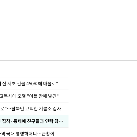
에 산 서초 건물 450억에 매물로"
고독사에 오열 "이틀 만에 발견"
뒤로"…탈북민 고백한 기쁨조 검사
전현무 "전 연인 집착·통제에 친구들과 연락 끊겨"
사격 국대 병행하더니…근황이