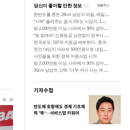
기자수첩
반도체 호황에도 경제 기초체
력 '뚝‘…서비스업 키워야