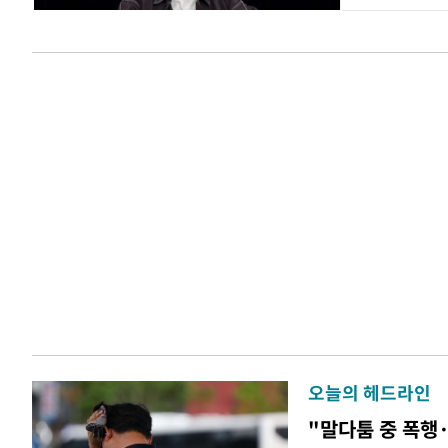
오늘의 헤드라인
"말다툼 중 폭행