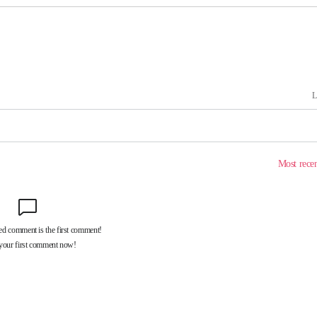
출발
개장
3명은 중태
에서 두차
부장 기소
"
협회
 교수…이
 절차 개시
액
 사망