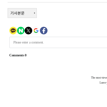
압수수색
-11236초 전 >
[속보]원·달러 환율, 오전 9시 1423.8원
-11032초 전 >
[속보]삼성전자·SK하이닉스 동반 강보합…1%대 상승 
기사본문
-11018초 전 >
[속보]코스닥, 5.95포인트(0.74%) 상승한 807.62개장
-10986초 전 >
[속보]코스피, 6300선 재탈환…1.09% 오른 6365.07 
-8151초 전 >
시리아 다마스쿠스 교외에서 미니버스 폭발.. 14명 부상, 
-7449초 전 >
입추에도 극한더위…서울 낮 39도 '폭염중대경보'
-2413초 전 >
이란, 호르무즈서 "적국 목표물들"과 대치로 남부 케슘섬
례 큰 폭발음
-31468초 전 >
[속보]종합특검, '계엄 수용공간 확보' 신용해 前교정본
-30341초 전 >
외신들도 주목한 韓축구 파문…"국민적 공분에 수사 재개
-30312초 전 >
11시간 압수수색에 성접대 파문까지…'쑥대밭' 된 축구
-29334초 전 >
[속보]규제합리화위원회 부위원장에 김태유 서울대 공대
병태 후임
-25692초 전 >
[속보]국힘 윤리위, '돌려차기 발언' 진종오·서범수 징계
-21017초 전 >
[속보] 7월 중국 수출 23.9%↑ 수입 27.5%↑…무역총
25.3%↑
-18177초 전 >
[속보]'채상병 순직 책임' 임성근, 항소심도 징역 3년
-18043초 전 >
[속보]종합특검, '관저이전 봐주기 감사' 유병호 구속기소
-14643초 전 >
민주 콩고 에볼라환자 4천명 돌파, 4053명 발생 1850명