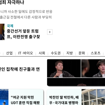
 범죄 자극하나
우니까 사소한 일에도 감정적으로 반응
 출근길 전철에서 다른 사람과 부딪히
서 있으면 짜증이 확 올라오더라고요."
국제
경제
유례없는 폭염이 이어지면서 사소한 자극
중간선거 앞둔 트럼
구윤철 "실거주 3
나 감정적으로 반응하는 사람이 늘고
프, 이란전쟁 출구찾
억 이하 주택은 
도가 불쾌감과 공격성을 높이는 데다
기 속도
담 줄어"
융
산업
IT·바이오
사회
수도권
지방
문화
스포츠
연인 집착에 친구들과 연
"여군 지원 막힌
박찬민 딸 박민하, 배
UDT 훈련 직접 해봤
우·국가대표 병행하