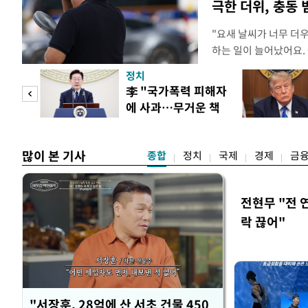
극한 더위, 충동
"요새 날씨가 너무 더
하는 일이 늘어났어요.
거나, 누가 길을 막고 
정치
(40대 직장인 A씨) 
문가
李 "국가폭력 피해자
에도 쉽게 짜증을 내거
에 사과…무거운 책
있다. 높은 기온과 습
황제
임감"
많이 본 기사
종합
정치
국제
경제
금
전현무 "전 
락 끊어"
"서장훈, 28억에 산 서초 건물 450