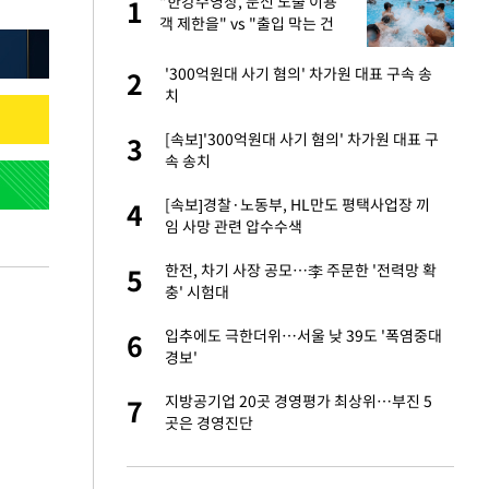
건물
"한강수영장, 문신 노출 이용
1
1
객 제한을" vs "출입 막는 건
명백한 차별"
친구들과 연락 끊어"
'300억원대 사기 혐의' 차가원 대표 구속 송
2
2
치
련 직접 해봤습니
[속보]'300억원대 사기 혐의' 차가원 대표 구
3
3
'완벽 소화'
속 송치
·국가대표 병행하더
[속보]경찰·노동부, HL만도 평택사업장 끼
4
4
임 사망 관련 압수수색
 속도내는 K-제약
한전, 차기 사장 공모…李 주문한 '전력망 확
5
5
충' 시험대
용객 제한을" vs
입추에도 극한더위…서울 낮 39도 '폭염중대
6
6
"
경보'
하 주택은 보유·양도
지방공기업 20곳 경영평가 최상위…부진 5
7
7
곳은 경영진단