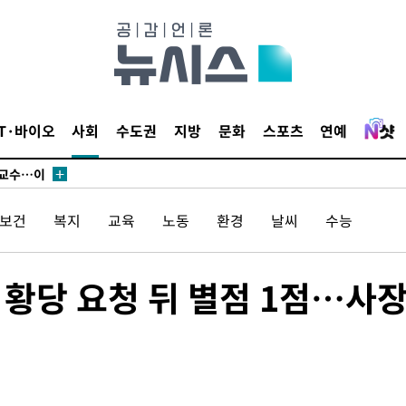
에서 두차
부장 기소
"
IT·바이오
사회
수도권
지방
문화
스포츠
연예
협회
 교수…이
 절차 개시
/보건
복지
교육
노동
환경
날씨
수능
액
 황당 요청 뒤 별점 1점…사
 사망
 CDC
 압수수색
위 등 9곳