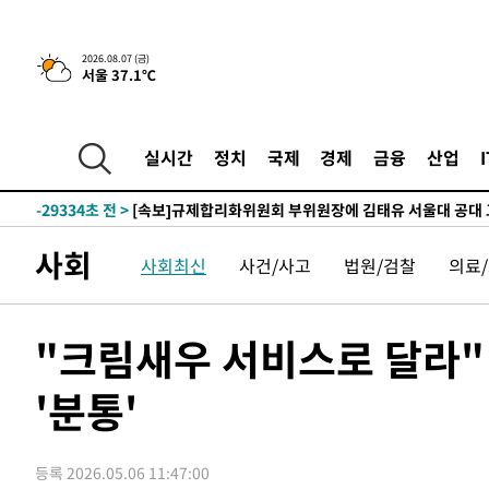
2026.08.07 (금)
서울 37.1℃
-2413초 전 >
이란, 호르무즈서 "적국 목표물들"과 대치로 남부 케슘섬
례 큰 폭발음
-31468초 전 >
[속보]종합특검, '계엄 수용공간 확보' 신용해 前교정본
-30341초 전 >
외신들도 주목한 韓축구 파문…"국민적 공분에 수사 재개
실시간
정치
국제
경제
금융
산업
-30312초 전 >
11시간 압수수색에 성접대 파문까지…'쑥대밭' 된 축구
-29334초 전 >
[속보]규제합리화위원회 부위원장에 김태유 서울대 공대
병태 후임
-25692초 전 >
[속보]국힘 윤리위, '돌려차기 발언' 진종오·서범수 징계
사회
사회최신
사건/사고
법원/검찰
의료
-21017초 전 >
[속보] 7월 중국 수출 23.9%↑ 수입 27.5%↑…무역총
25.3%↑
-18177초 전 >
[속보]'채상병 순직 책임' 임성근, 항소심도 징역 3년
-18043초 전 >
[속보]종합특검, '관저이전 봐주기 감사' 유병호 구속기소
"크림새우 서비스로 달라"
-14643초 전 >
민주 콩고 에볼라환자 4천명 돌파, 4053명 발생 1850명
-13893초 전 >
[속보]'300억원대 사기 혐의' 차가원 대표 구속 송치
'분통'
-13087초 전 >
"미 전국적 살모네라 식중독 원인은 멕시코산 할라피뇨"--
-11600초 전 >
[속보]경찰·노동부, HL만도 평택사업장 끼임 사망 관련
등록 2026.05.06 11:47:00
-11481초 전 >
[속보]합수본, '투표율 허위 입력' 중앙·서울·경기도 선관