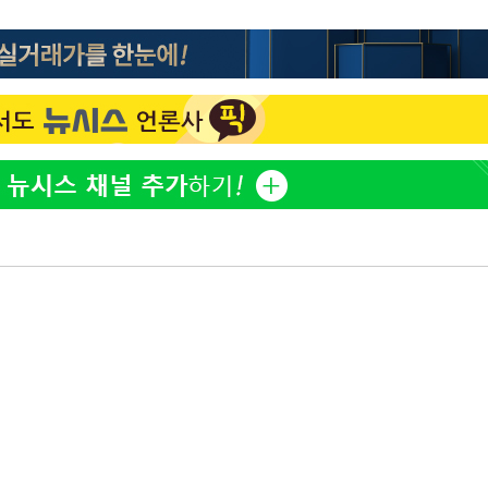
"서장훈, 28억에 산 서초 
1
450억에 매물로"
 CDC
전현무 "전 연인 집착에 
2
 압수수색
위 등 9곳
"여군 지원 막힌 UDT 훈
3
다"…707 출신 女유튜버 
출발
박찬민 딸 박민하, 배우
4
니…여유로운 근황 공개
개장
3명은 중태
"신약 찾자"…정부 과제로
5
바이오
에서 두차
"한강수영장, 문신 노출 이
6
"출입 막는 건 명백한 차별
구윤철 "실거주 30억 이
7
세 모두 완화"