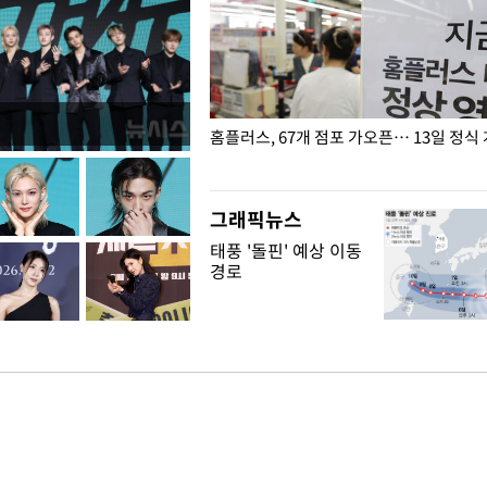
' 호명 관련 "공론화·국민여론 성
홈플러스, 67개 점포 가오픈… 13일 정식
말 빠져"
그래픽뉴스
태풍 '돌핀' 예상 이동
경로