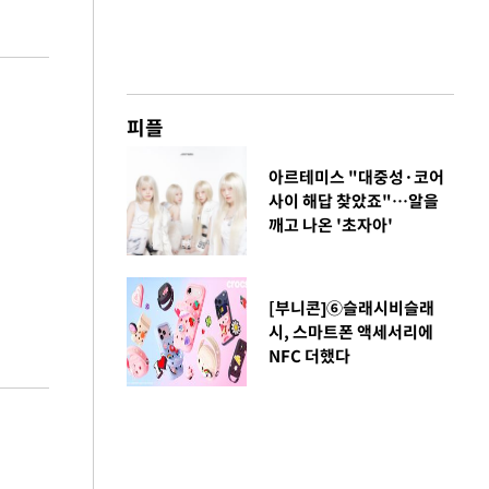
피플
아르테미스 "대중성·코어
사이 해답 찾았죠"…알을
깨고 나온 '초자아'
[부니콘]⑥슬래시비슬래
시, 스마트폰 액세서리에
NFC 더했다