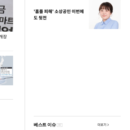
'홈플 피해' 소상공인 이번에
도 뒷전
 개장
오세훈 서울시장, 폭염 속 이동노동자 근무·휴식
지석천 뒤덮은 
환경 점검