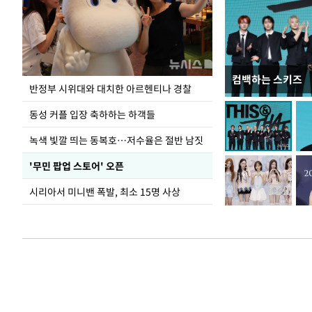
컴백하는 스키즈
정동영, 北 '조선
반정부 시위대와 대치한 아르헨티나 경찰
숙 후에 하겠다는 
동성 커플 입장 축하하는 하객들
녹색 빛깔 띄는 동복호…저수율은 절반 남짓
'무민 팝업 스토어' 오픈
시리아서 미니밴 폭발, 최소 15명 사상