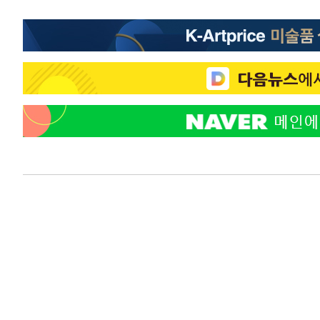
-13893초 전 >
[속보]'300억원대 사기 혐의' 차가원 대표 구속 송치
-13087초 전 >
"미 전국적 살모네라 식중독 원인은 멕시코산 할라피뇨"--
-11600초 전 >
[속보]경찰·노동부, HL만도 평택사업장 끼임 사망 관련
-11481초 전 >
[속보]합수본, '투표율 허위 입력' 중앙·서울·경기도 선관
압수수색
-11236초 전 >
[속보]원·달러 환율, 오전 9시 1423.8원
-11032초 전 >
[속보]삼성전자·SK하이닉스 동반 강보합…1%대 상승 
-11018초 전 >
[속보]코스닥, 5.95포인트(0.74%) 상승한 807.62개장
-10986초 전 >
[속보]코스피, 6300선 재탈환…1.09% 오른 6365.07 
-8151초 전 >
시리아 다마스쿠스 교외에서 미니버스 폭발.. 14명 부상, 
-7449초 전 >
입추에도 극한더위…서울 낮 39도 '폭염중대경보'
-2413초 전 >
이란, 호르무즈서 "적국 목표물들"과 대치로 남부 케슘섬
례 큰 폭발음