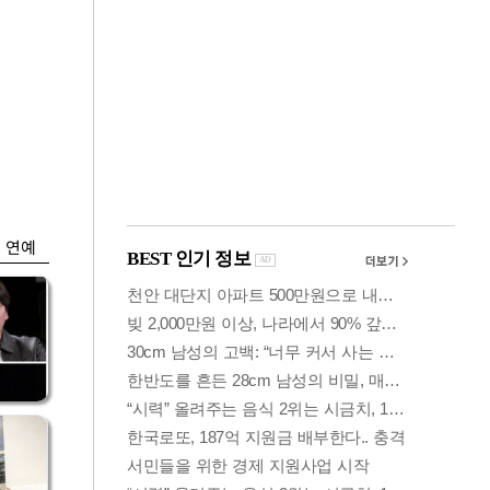
금융
0
코스피·코스닥, 동반
세부
상승 후 하락…혼조
세 계속
연예