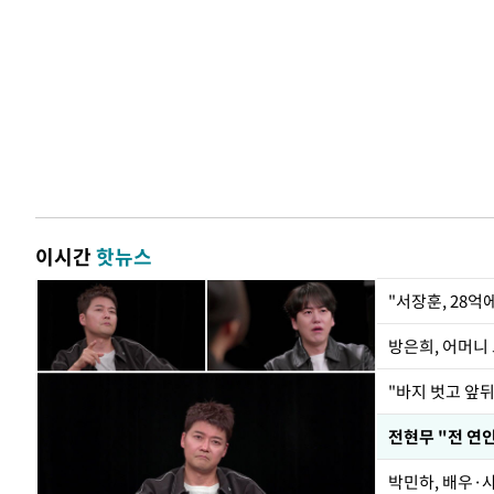
이시간
핫뉴스
"서장훈, 28억
방은희, 어머니 
"바지 벗고 앞
박민하, 배우·