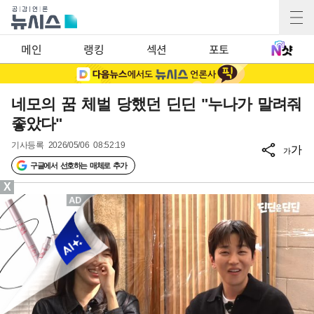
메인
랭킹
섹션
포토
네모의 꿈 체벌 당했던 딘딘 "누나가 말려줘
좋았다"
기사등록
2026/05/06 08:52:19
가
가
구글에서 선호하는 매체로 추가
X