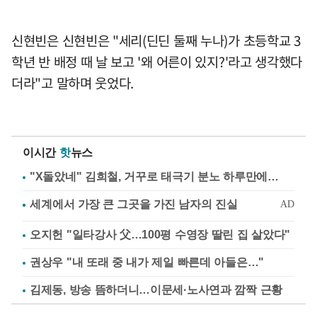
신현빈은 신현빈은 "세리(딘딘 둘째 누나)가 초등학교 3
학년 반 배정 때 날 보고 '왜 어른이 있지?'라고 생각했다
더라"고 말하며 웃었다.
이시간
핫
뉴스
"X돌았네" 김희철, 거꾸로 태극기 분노 하루만에…
오지헌 "일타강사 父…100평 수영장 딸린 집 살았다"
권상우 "내 또래 중 내가 제일 빠른데 아들은…"
김제동, 방송 뜸하더니…이문세·노사연과 깜짝 근황